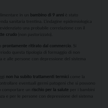
alimentare in un
bambino di 9 anni
è stato
nda sanitaria trentina. L’indagine epidemiologica
evidenziato una probabile correlazione con il
tte crudo
(non pastorizzato).
to
prontamente ritirato dal commercio
. Si
riodo questa tipologia di formaggio di non
za e alle persone con depressione del sistema
aggi
non ha subito trattamenti termici
come la
controllare eventuali germi patogeni che si possono
no comportare un
rischio per la salute
per i bambini
danza e per le persone con depressione del sistema