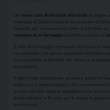
12 Gennaio 2025
Un
nuovo caso di infezione intestinale
di origine 
segnalato al Dipartimento di prevenzione dell’Azie
condotta per riconoscere la fonte di infezione ha 
consumo di un formaggio
prodotto a partire da
la
Il lotto del formaggio interessato (Puzzone) è sta
raccomanda a chi avesse acquistato nell’ultimo pe
somministrarlo ai bambini, alle donne in gravidan
immunitario.
Il latte crudo utilizzato per produrre questi form
bollitura o la pastorizzazione che consentono di 
trovare nel latte dopo la mungitura e che posso
di età inferiore a 10 anni, per le donne in gravi
immunitario.