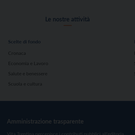
Le nostre attività
Scelte di fondo
Cronaca
Economia e Lavoro
Salute e benessere
Scuola e cultura
Amministrazione trasparente
Vita Trentina percepisce i contributi pubblici all'editoria