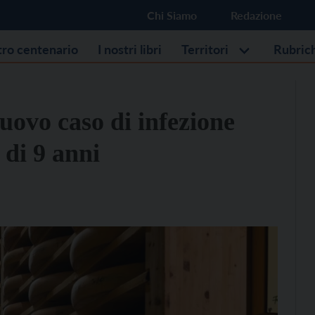
Chi Siamo
Redazione
stro centenario
I nostri libri
Territori
Rubric
uovo caso di infezione
 di 9 anni