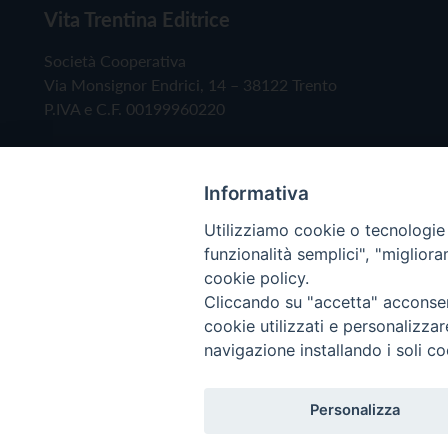
Vita Trentina Editrice
Società Cooperativa
Via Monsignor Endrici, 14 – 38122 Trento
P.IVA e C.F. 00199960220
Informativa
Utilizziamo cookie o tecnologie s
funzionalità semplici", "miglior
cookie policy.
Cliccando su "accetta" acconsent
Copyright © 2019 - Tutti i diritti riservati - Vita
cookie utilizzati e personalizza
navigazione installando i soli co
Privacy Policy
Personalizza