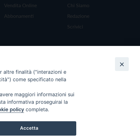
Vendita Online
Chi Siamo
Abbonamenti
Redazione
Scrivici
altre finalità ("interazioni e
cità") come specificato nella
 avere maggiori informazioni sui
sta informativa proseguirai la
kie policy
completa.
Torna all'inizio
Accetta