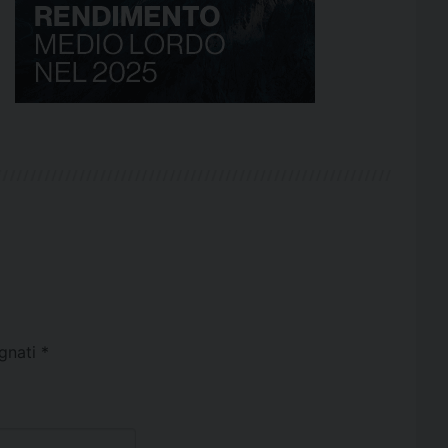
egnati
*