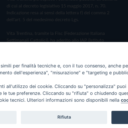
di cui al decreto legislativo 15 maggio 2017, n. 70.
Indicazione resa ai sensi della lettera f) del comma 2
dell'art. 5 del medesimo decreto Lgs.
Vita Trentina, tramite la Fisc (Federazione Italiana
Settimanali Cattolici), ha aderito allo IAP (Istituto
dell'Autodisciplina Pubblicitaria) accettando il Codice di
Autodisciplina della Comunicazione Commerciale
imili per finalità tecniche e, con il tuo consenso, anche per 
Privacy Policy
Cookie Policy
amento dell'esperienza", "misurazione" e "targeting e pubbli
i all'utilizzo dei cookie. Cliccando su "personalizza" puoi
 Trentina Editrice
re le tue preferenze. Cliccando su "rifiuta" o chiudendo que
okie tecnici. Ulteriori informazioni sono disponibili nella
coo
Rifiuta