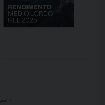
egnati
*