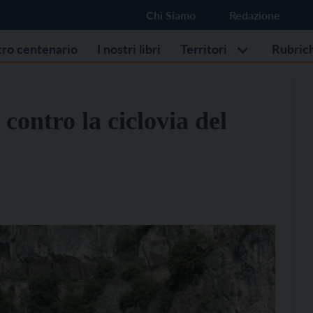
Chi Siamo
Redazione
stro centenario
I nostri libri
Territori
Rubric
 contro la ciclovia del