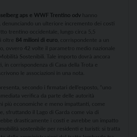
 Inselberg aps e WWF Trentino odv
hanno
, denunciando un ulteriore incremento dei costi
ratto trentino occidentale, lungo circa 5,5
i oltre
84 milioni di euro
, corrispondente a un
ro, ovvero 42 volte il parametro medio nazionale
 Mobilità Sostenibili. Tale importo dovrà ancora
, in corrispondenza di Casa della Trota e
crivono le associazioni in una nota.
esenta, secondo i firmatari dell’esposto, “uno
mediata verifica da parte delle autorità
oni più economiche e meno impattanti, come
ate, sfruttando il Lago di Garda come via di
rebbe drasticamente i costi e avrebbe un impatto
lità sostenibile per residenti e turisti: si tratta
te dalle amministrazioni del tratto lombardo tra