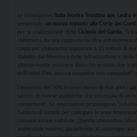
Le associazioni
Italia Nostra Trentina aps, Ledro
presentato
un nuovo esposto alla Corte dei Conti
per la realizzazione della
Ciclovia del Garda
. “Il t
chilometri, ha ora raggiunto la cifra astronomica d
costo per chilometro superiore a 15 milioni di eu
stabilito dal Ministero delle Infrastrutture e della
ulteriormente crescere dato che vi sono due tratti
dell’Hotel Pier, ancora sospesi e non computati”, s
L’aumento del 50% in poco meno di due anni rappr
spreco di risorse pubbliche che necessita di un’im
competenti”. Le associazioni propongono “soluzi
l’utilizzo di battelli per collegare le aree interess
comunicazione naturale. Questa alternativa ridur
ambientale minimo, garantendo al contempo una mobi
peraltro di una soluzione già adottata recentemen