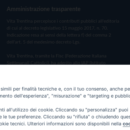
Amministrazione trasparente
Vita Trentina percepisce i contributi pubblici all'editoria
di cui al decreto legislativo 15 maggio 2017, n. 70.
Indicazione resa ai sensi della lettera f) del comma 2
dell'art. 5 del medesimo decreto Lgs.
Vita Trentina, tramite la Fisc (Federazione Italiana
Settimanali Cattolici), ha aderito allo IAP (Istituto
dell'Autodisciplina Pubblicitaria) accettando il Codice di
Autodisciplina della Comunicazione Commerciale
imili per finalità tecniche e, con il tuo consenso, anche per 
Privacy Policy
Cookie Policy
amento dell'esperienza", "misurazione" e "targeting e pubbli
i all'utilizzo dei cookie. Cliccando su "personalizza" puoi
 Trentina Editrice
re le tue preferenze. Cliccando su "rifiuta" o chiudendo que
okie tecnici. Ulteriori informazioni sono disponibili nella
coo