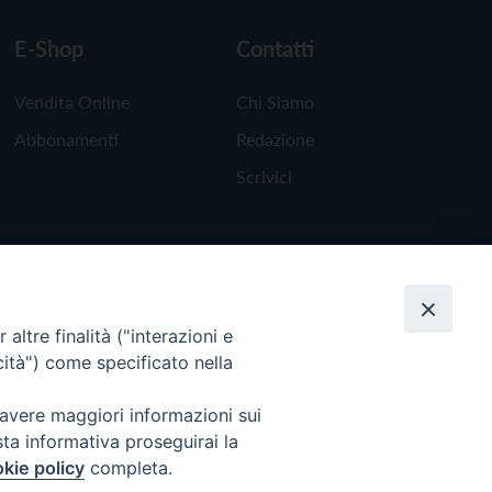
E-Shop
Contatti
Vendita Online
Chi Siamo
Abbonamenti
Redazione
Scrivici
altre finalità ("interazioni e
cità") come specificato nella
 avere maggiori informazioni sui
sta informativa proseguirai la
kie policy
completa.