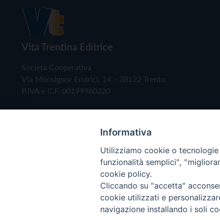
Vita Trentina Editrice
Società Cooperativa
Via Monsignor Endrici, 14 – 38122 Trento
P.IVA e C.F. 00199960220
Informativa
Utilizziamo cookie o tecnologie s
funzionalità semplici", "miglior
cookie policy.
Cliccando su "accetta" acconsent
Copyright © 2019 - Tutti i diritti riservati - Vita
cookie utilizzati e personalizza
navigazione installando i soli co
Privacy Policy