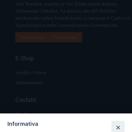
Vita Trentina, tramite la Fisc (Federazione Italiana
Settimanali Cattolici), ha aderito allo IAP (Istituto
dell'Autodisciplina Pubblicitaria) accettando il Codice di
Autodisciplina della Comunicazione Commerciale
Privacy Policy
Cookie Policy
E-Shop
Vendita Online
Abbonamenti
Contatti
Chi Siamo
Informativa
Redazione