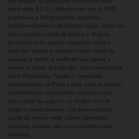
sua famiglia, lo spettacolo racconta la vera
storia della S.L.O.I., fabbrica che fino al 1978
produceva a Trento piombo tetraetile,
l’additivo chimico nelle benzine super. Dopo un
primo periodo iniziale di euforia e di tanto
decantate virtù, questo composto chimico
iniziò ben presto a rivelarsi nocivo, tanto da
causare la morte di molti dei suoi operai e
minare la salute di molti altri, con conseguenze
come l’impotenza, l’abulia e l’anoressia.
L’inquinamento dell’aria e delle falde acquifere,
probabilmente irreversibile, trasformò una
zona rurale da sogno in un incubo nero di
fanghi e paludi malsane, con fumi velenosi
pronti ad entrare nelle catene alimentari,
passando dal latte alla carne prodotta nelle
vicinanze.