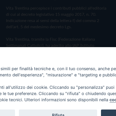
Vita Trentina percepisce i contributi pubblici all'editoria
di cui al decreto legislativo 15 maggio 2017, n. 70.
Indicazione resa ai sensi della lettera f) del comma 2
dell'art. 5 del medesimo decreto Lgs.
Vita Trentina, tramite la Fisc (Federazione Italiana
Settimanali Cattolici), ha aderito allo IAP (Istituto
dell'Autodisciplina Pubblicitaria) accettando il Codice di
Autodisciplina della Comunicazione Commerciale
imili per finalità tecniche e, con il tuo consenso, anche per 
Privacy Policy
Cookie Policy
amento dell'esperienza", "misurazione" e "targeting e pubbli
i all'utilizzo dei cookie. Cliccando su "personalizza" puoi
 Trentina Editrice
re le tue preferenze. Cliccando su "rifiuta" o chiudendo que
okie tecnici. Ulteriori informazioni sono disponibili nella
coo
Rifiuta