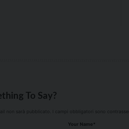
thing To Say?
mail non sarà pubblicato.
I campi obbligatori sono contrass
Your Name
*