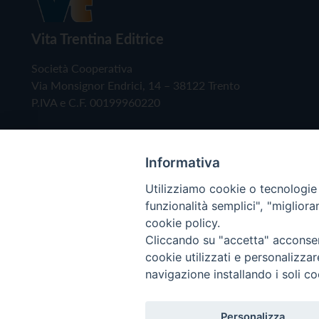
Vita Trentina Editrice
Società Cooperativa
Via Monsignor Endrici, 14 – 38122 Trento
P.IVA e C.F. 00199960220
Informativa
Utilizziamo cookie o tecnologie s
funzionalità semplici", "miglior
cookie policy.
Cliccando su "accetta" acconsent
Copyright © 2019 - Tutti i diritti riservati - Vita
cookie utilizzati e personalizza
navigazione installando i soli co
Privacy Policy
Personalizza