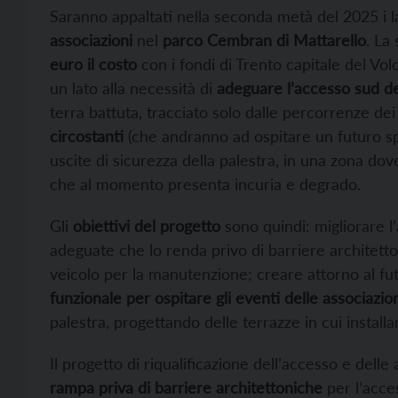
Saranno appaltati nella seconda metà del 2025 i l
associazioni
nel
parco Cembran di Mattarello
. La
euro il costo
con i fondi di Trento capitale del Vol
un lato alla necessità di
adeguare l’accesso sud d
terra battuta, tracciato solo dalle percorrenze dei v
circostanti
(che andranno ad ospitare un futuro spa
uscite di sicurezza della palestra, in una zona do
che al momento presenta incuria e degrado.
Gli
obiettivi del progetto
sono quindi: migliorare l
adeguate che lo renda privo di barriere architetto
veicolo per la manutenzione; creare attorno al fu
funzionale per ospitare gli eventi delle associazio
palestra, progettando delle terrazze in cui install
Il progetto di riqualificazione dell’accesso e dell
rampa priva di barriere architettoniche
per l’acces