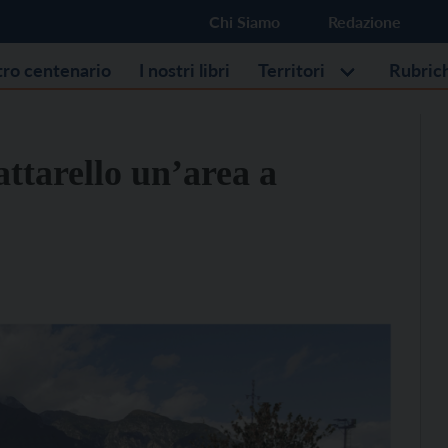
Chi Siamo
Redazione
stro centenario
I nostri libri
Territori
Rubric
tarello un’area a