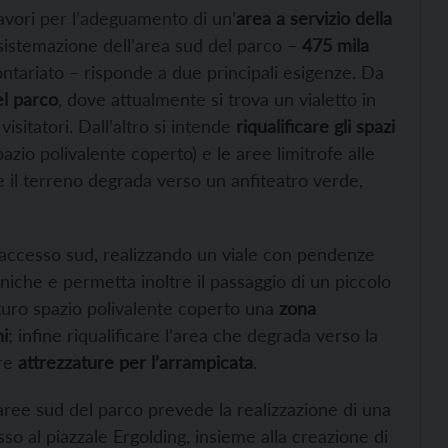
avori per l’adeguamento di un’
area a servizio della
 sistemazione dell’area sud del parco –
475 mila
ontariato – risponde a due principali esigenze. Da
el parco
, dove attualmente si trova un vialetto in
isitatori. Dall’altro si intende
riqualificare gli spazi
zio polivalente coperto) e le aree limitrofe alle
ve il terreno degrada verso un anfiteatro verde,
’accesso sud, realizzando un viale con pendenze
niche e permetta inoltre il passaggio di un piccolo
turo spazio polivalente coperto una
zona
ni
; infine riqualificare l’area che degrada verso la
are
attrezzature per l’arrampicata
.
e aree sud del parco prevede la realizzazione di una
so al piazzale Ergolding, insieme alla creazione di