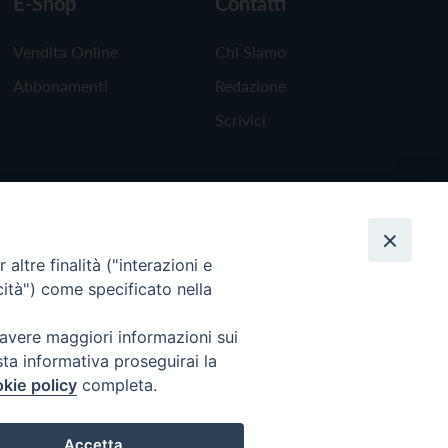
E-Shop
Contatti
Vendita Online
Chi Siamo
Abbonamenti
Redazione
Scrivici
altre finalità ("interazioni e
cità") come specificato nella
 avere maggiori informazioni sui
sta informativa proseguirai la
kie policy
completa.
Torna all'inizio
Accetta