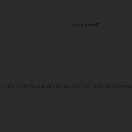
La tua email
*
e, email e sito web in questo browser per la prossima vol