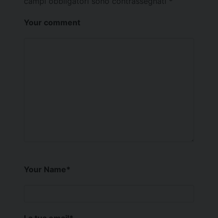
campi obbligatori sono contrassegnati
*
Your comment
Your Name
*
La tua email
*