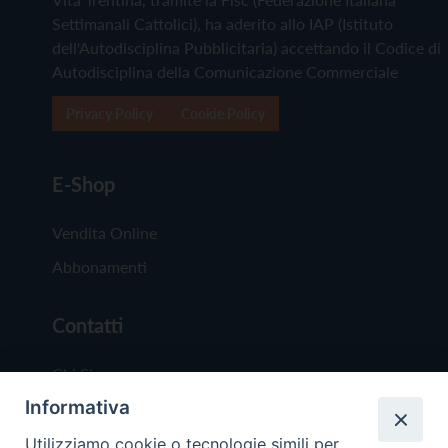
Settimanali Cattolici), ha aderito allo IAP (Istituto
dell'Autodisciplina Pubblicitaria) accettando il Codice di
Autodisciplina della Comunicazione Commerciale
Privacy Policy
Cookie Policy
E-Shop
Vendita Online
Abbonamenti
Contatti
Chi Siamo
Informativa
Redazione
Scrivici
Utilizziamo cookie o tecnologie simili per