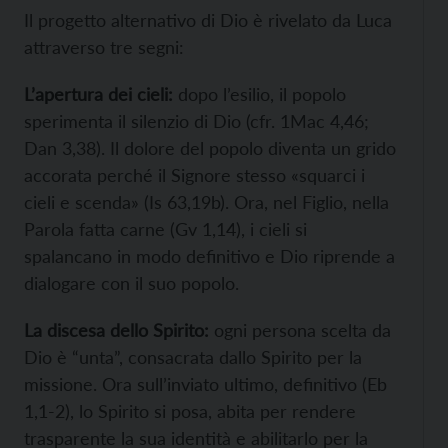
Il progetto alternativo di Dio è rivelato da Luca
attraverso tre segni:
L’apertura dei cieli:
dopo l’esilio, il popolo
sperimenta il silenzio di Dio (cfr. 1Mac 4,46;
Dan 3,38). Il dolore del popolo diventa un grido
accorata perché il Signore stesso «squarci i
cieli e scenda» (Is 63,19b). Ora, nel Figlio, nella
Parola fatta carne (Gv 1,14), i cieli si
spalancano in modo definitivo e Dio riprende a
dialogare con il suo popolo.
La discesa dello Spirito:
ogni persona scelta da
Dio è “unta”, consacrata dallo Spirito per la
missione. Ora sull’inviato ultimo, definitivo (Eb
1,1-2), lo Spirito si posa, abita per rendere
trasparente la sua identità e abilitarlo per la