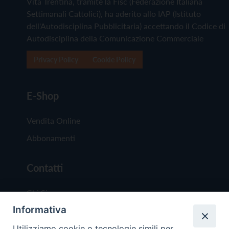
Vita Trentina, tramite la Fisc (Federazione Italiana
Settimanali Cattolici), ha aderito allo IAP (Istituto
dell'Autodisciplina Pubblicitaria) accettando il Codice di
Autodisciplina della Comunicazione Commerciale
Privacy Policy
Cookie Policy
E-Shop
Vendita Online
Abbonamenti
Contatti
Chi Siamo
Informativa
Redazione
Scrivici
Utilizziamo cookie o tecnologie simili per