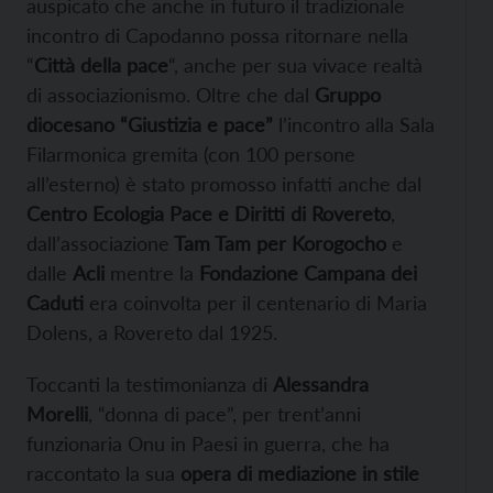
auspicato che anche in futuro il tradizionale
incontro di Capodanno possa ritornare nella
“
Città della pace
“, anche per sua vivace realtà
di associazionismo. Oltre che dal
Gruppo
diocesano “Giustizia e pace”
l’incontro alla Sala
Filarmonica gremita (con 100 persone
all’esterno) è stato promosso infatti anche dal
Centro Ecologia Pace e Diritti di Rovereto
,
dall’associazione
Tam Tam per Korogocho
e
dalle
Acli
mentre la
Fondazione Campana dei
Caduti
era coinvolta per il centenario di Maria
Dolens, a Rovereto dal 1925.
Toccanti la testimonianza di
Alessandra
Morelli
, “donna di pace”, per trent’anni
funzionaria Onu in Paesi in guerra, che ha
raccontato la sua
opera di mediazione in stile