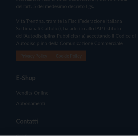
dell'art. 5 del medesimo decreto Lgs.
Vita Trentina, tramite la Fisc (Federazione Italiana
Settimanali Cattolici), ha aderito allo IAP (Istituto
dell'Autodisciplina Pubblicitaria) accettando il Codice di
Autodisciplina della Comunicazione Commerciale
Privacy Policy
Cookie Policy
E-Shop
Vendita Online
Abbonamenti
Contatti
Chi Siamo