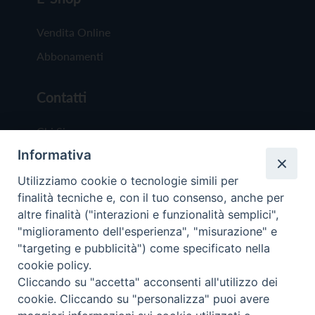
Vendita Online
Abbonamenti
Contatti
Chi Siamo
Informativa
Redazione
Scrivici
Utilizziamo cookie o tecnologie simili per
finalità tecniche e, con il tuo consenso, anche per
altre finalità ("interazioni e funzionalità semplici",
"miglioramento dell'esperienza", "misurazione" e
"targeting e pubblicità") come specificato nella
cookie policy.
Copyright © 2019 - Tutti i diritti riservati - Vit
Cliccando su "accetta" acconsenti all'utilizzo dei
Trentina Editrice
cookie. Cliccando su "personalizza" puoi avere