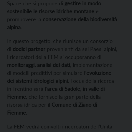
Space che si propone di
gestire in modo
sostenibile le risorse idriche montane
e
promuovere la
conservazione della biodiversità
alpina
.
In questo progetto, che riunisce un consorzio
di
dodici partner
provenienti da sei Paesi alpini,
i ricercatori della FEM si occuperanno di
monitoraggi, analisi dei dati
, implementazione
di modelli predittivi per simulare l’
evoluzione
dei sistemi idrologici alpini
. Focus della ricerca
in Trentino sarà l’
area di Sadole, in valle di
Fiemme
, che fornisce la gran parte della
risorsa idrica per il
Comune di Ziano di
Fiemme
.
La FEM vedrà coinvolti i ricercatori dell’Unità