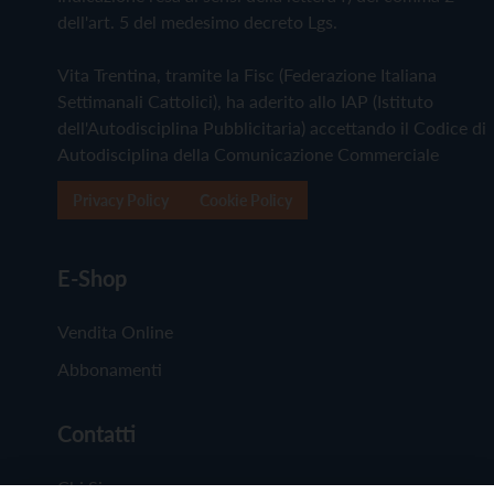
dell'art. 5 del medesimo decreto Lgs.
Vita Trentina, tramite la Fisc (Federazione Italiana
Settimanali Cattolici), ha aderito allo IAP (Istituto
dell'Autodisciplina Pubblicitaria) accettando il Codice di
Autodisciplina della Comunicazione Commerciale
Privacy Policy
Cookie Policy
E-Shop
Vendita Online
Abbonamenti
Contatti
Chi Siamo