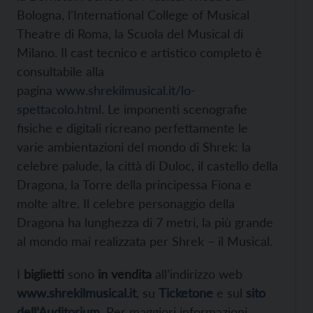
Bologna, l’International College of Musical
Theatre di Roma, la Scuola del Musical di
Milano. Il cast tecnico e artistico completo è
consultabile alla
pagina
www.shrekilmusical.it/lo-
spettacolo.html.
Le imponenti scenografie
fisiche e digitali ricreano perfettamente le
varie ambientazioni del mondo di Shrek: la
celebre palude, la città di Duloc, il castello della
Dragona, la Torre della principessa Fiona e
molte altre. Il celebre personaggio della
Dragona ha lunghezza di 7 metri, la più grande
al mondo mai realizzata per Shrek – il Musical.
I
biglietti
sono
in vendita
all’indirizzo web
www.shrekilmusical.it
, su
Ticketone
e sul
sito
dell’Auditorium
. Per maggiori informazioni