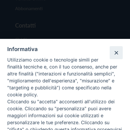
Abbonamenti
Contatti
Chi Siamo
Informativa
Redazione
Scrivici
Utilizziamo cookie o tecnologie simili per
finalità tecniche e, con il tuo consenso, anche per
altre finalità ("interazioni e funzionalità semplici",
"miglioramento dell'esperienza", "misurazione" e
"targeting e pubblicità") come specificato nella
cookie policy.
Copyright © 2019 - Tutti i diritti riservati - Vit
Cliccando su "accetta" acconsenti all'utilizzo dei
Trentina Editrice
cookie. Cliccando su "personalizza" puoi avere
maggiori informazioni sui cookie utilizzati e
Privacy Policy
personalizzare le tue preferenze. Cliccando su
Torna all'inizi
"rifiuta" o chiudendo questa informativa proseguirai