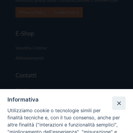
Privacy Policy
Cookie Policy
E-Shop
Vendita Online
Abbonamenti
Contatti
Chi Siamo
Informativa
Redazione
Scrivici
Utilizziamo cookie o tecnologie simili per
finalità tecniche e, con il tuo consenso, anche per
altre finalità ("interazioni e funzionalità semplici",
"miglioramento dell'esperienza", "misurazione" e