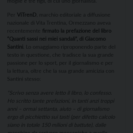
moglie e tre figli, di cui uno giornalista.
Per
ViTrenD
, marchio editoriale a diffusione
nazionale di Vita Trentina, Ormezzano aveva
recentemente
firmato la prefazione del libro
“Quanti sassi nei miei sandali”, di Giacomo
Santini
. Lo omaggiamo riproponendo parte del
testo in questione, che tradisce la sua grande
passione per lo sport, per il giornalismo e per
la lettura, oltre che la sua grande amicizia con
Santini stesso:
“Scrivo senza avere letto il libro, lo confesso.
Ho scritto tante prefazioni, in tanti anzi troppi
anni – ormai settanta, aiuto – di giornalismo
ergo di picchiettio sui tasti (per difetto calcolo
siano in totale 150 milioni di battute), dalle
macchine da scrivere meccaniche a quelle