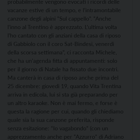
probabilmente vengono evocati i ricordi delle
vacanze estive di un tempo, e l’intramontabile
canzone degli alpini “Sul cappello”. “Anche
l’inno al Trentino è apprezzato. L’ultima volta
l’ho cantato con gli anziani della casa di riposo
di Gabbiolo con il coro Sat-Bindesi, venerdì
della scorsa settimana”, ci racconta Michele,
che ha un’agenda fitta di appuntamenti: solo
per il giorno di Natale ha fissato due incontri.
Ma canterà in casa di riposo anche prima del
25 dicembre: giovedì 19, quando Vita Trentina
arriva in edicola, lui si sta già preparando per
un altro karaoke. Non è mai fermo, e forse è
questa la ragione per cui, quando gli chiediamo
quale sia la sua canzone preferita, risponde
senza esitazione: “Io vagabondo” (con un
apprezzamento anche per “Azzurro” di Adriano