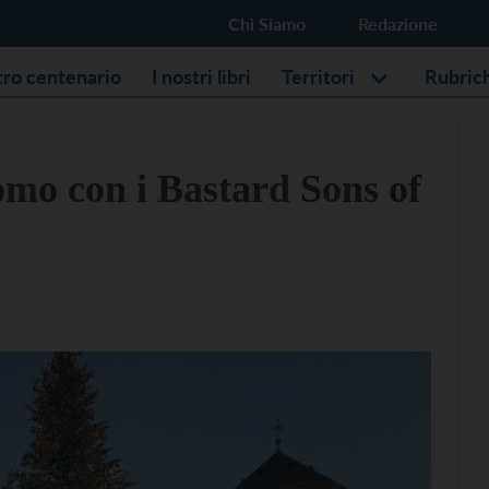
Chi Siamo
Redazione
stro centenario
I nostri libri
Territori
Rubric
mo con i Bastard Sons of