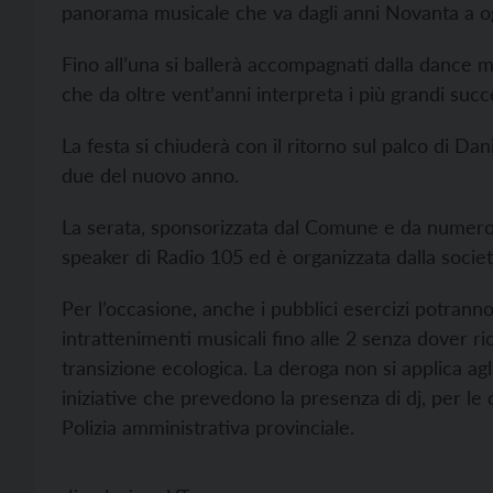
panorama musicale che va dagli anni Novanta a og
Fino all’una si ballerà accompagnati dalla dance 
che da oltre vent’anni interpreta i più grandi suc
La festa si chiuderà con il ritorno sul palco di Da
due del nuovo anno.
La serata, sponsorizzata dal Comune e da numeros
speaker di Radio 105 ed è organizzata dalla società
Per l’occasione, anche i pubblici esercizi potranno 
intrattenimenti musicali fino alle 2 senza dover ric
transizione ecologica. La deroga non si applica agli 
iniziative che prevedono la presenza di dj, per le q
Polizia amministrativa provinciale.