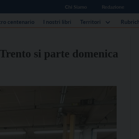
Chi Siamo
Redazione
stro centenario
I nostri libri
Territori
Rubric
i Trento si parte domenica