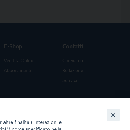
E-Shop
Contatti
Vendita Online
Chi Siamo
Abbonamenti
Redazione
Scrivici
altre finalità ("interazioni e
cità") come specificato nella