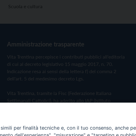
Scuola e cultura
Amministrazione trasparente
Vita Trentina percepisce i contributi pubblici all'editoria
di cui al decreto legislativo 15 maggio 2017, n. 70.
Indicazione resa ai sensi della lettera f) del comma 2
dell'art. 5 del medesimo decreto Lgs.
Vita Trentina, tramite la Fisc (Federazione Italiana
Settimanali Cattolici), ha aderito allo IAP (Istituto
dell'Autodisciplina Pubblicitaria) accettando il Codice di
Autodisciplina della Comunicazione Commerciale
imili per finalità tecniche e, con il tuo consenso, anche per 
Privacy Policy
Cookie Policy
amento dell'esperienza", "misurazione" e "targeting e pubbli