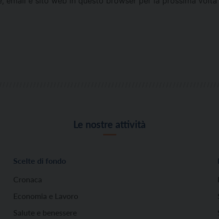
e, email e sito web in questo browser per la prossima vol
Le nostre attività
Scelte di fondo
Cronaca
Economia e Lavoro
Salute e benessere