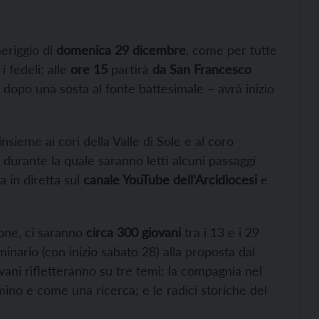
eriggio di
domenica 29 dicembre
, come per tutte
i fedeli: alle
ore 15
partirà
da San Francesco
dopo una sosta al fonte battesimale – avrà inizio
ieme ai cori della Valle di Sole e al coro
durante la quale saranno letti alcuni passaggi
a in diretta sul
canale YouTube dell’Arcidiocesi
e
ione, ci saranno
circa 300 giovani
tra i 13 e i 29
inario (con inizio sabato 28) alla proposta dal
iovani rifletteranno su tre temi: la compagnia nel
mino e come una ricerca; e le radici storiche del