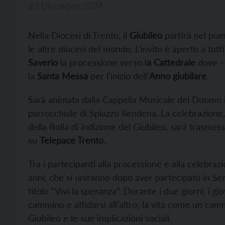
23 Dicembre 2024
Nella Diocesi di Trento, il
Giubileo
partirà nel pom
le altre diocesi del mondo. L’invito è aperto a tutti 
Saverio
la processione verso l
a Cattedrale
dove – 
la
Santa Messa
per l’inizio dell’
Anno giubilare
.
Sarà animata dalla Cappella Musicale del Duomo ins
parrocchiale di Spiazzo Rendena. La celebrazione, 
della Bolla di indizione del Giubileo, sarà trasmess
su
Telepace Trento
.
Tra i partecipanti alla processione e alla celebraz
anni, che si uniranno dopo aver partecipato in Sem
titolo “Vivi la speranza”. Durante i due giorni, i g
cammino e affidarsi all’altro; la vita come un cam
Giubileo e le sue implicazioni sociali.