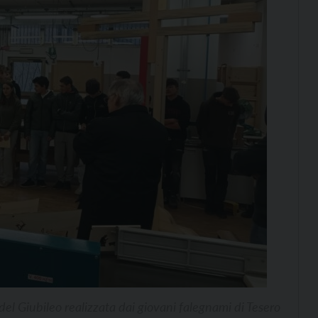
el Giubileo realizzata dai giovani falegnami di Tesero