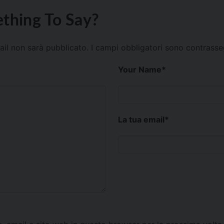
thing To Say?
mail non sarà pubblicato.
I campi obbligatori sono contrass
Your Name
*
La tua email
*