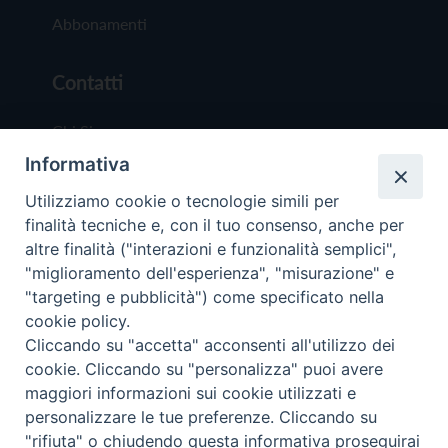
Abbonamenti
Contatti
Chi Siamo
Informativa
Redazione
Scrivici
Utilizziamo cookie o tecnologie simili per
finalità tecniche e, con il tuo consenso, anche per
altre finalità ("interazioni e funzionalità semplici",
"miglioramento dell'esperienza", "misurazione" e
"targeting e pubblicità") come specificato nella
cookie policy.
Copyright © 2019 - Tutti i diritti riservati - Vit
Cliccando su "accetta" acconsenti all'utilizzo dei
Trentina Editrice
cookie. Cliccando su "personalizza" puoi avere
maggiori informazioni sui cookie utilizzati e
Privacy Policy
personalizzare le tue preferenze. Cliccando su
Torna all'inizi
"rifiuta" o chiudendo questa informativa proseguirai