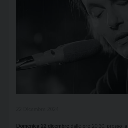
22 Dicembre 2024
Domenica 22 dicembre
dalle ore 20.30, presso l