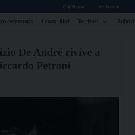
Chi Siamo
Redazione
stro centenario
I nostri libri
Territori
Rubric
izio De André rivive a
iccardo Petroni