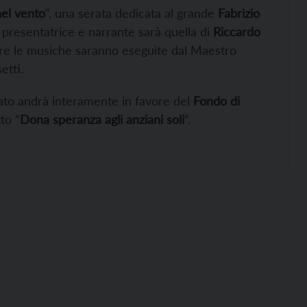
nel vento
“, una serata dedicata al grande
Fabrizio
 presentatrice e narrante sarà quella di
Riccardo
ntre le musiche saranno eseguite dal Maestro
etti.
vato andrà interamente in favore del
Fondo di
to “
Dona speranza agli anziani soli
“.