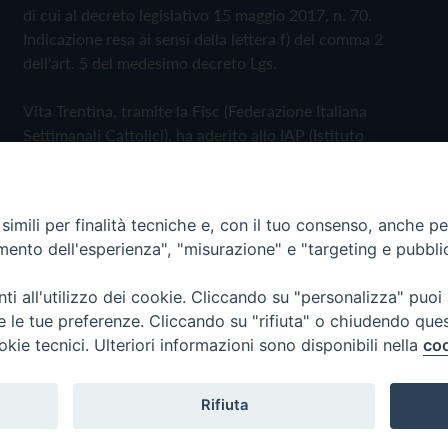
di cui al decreto legislativo 15 maggio 2017, n. 70.
Indicazione resa ai sensi della lettera f) del comma 2
dell'art. 5 del medesimo decreto Lgs.
Vita Trentina, tramite la Fisc (Federazione Italiana
Settimanali Cattolici), ha aderito allo IAP (Istituto
dell'Autodisciplina Pubblicitaria) accettando il Codice di
Autodisciplina della Comunicazione Commerciale
imili per finalità tecniche e, con il tuo consenso, anche per 
Privacy Policy
Cookie Policy
amento dell'esperienza", "misurazione" e "targeting e pubbli
i all'utilizzo dei cookie. Cliccando su "personalizza" puoi
 Trentina Editrice
re le tue preferenze. Cliccando su "rifiuta" o chiudendo que
okie tecnici. Ulteriori informazioni sono disponibili nella
coo
Rifiuta