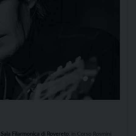
a
Sala Filarmonica di Rovereto
, in Corso Rosmini