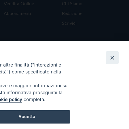
Vendita Online
Chi Siamo
Abbonamenti
Redazione
Scrivici
altre finalità ("interazioni e
cità") come specificato nella
 avere maggiori informazioni sui
sta informativa proseguirai la
kie policy
completa.
Torna all'inizio
Accetta