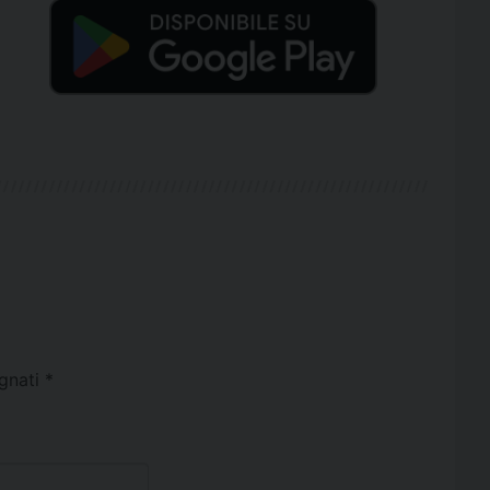
egnati
*