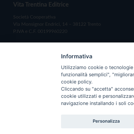
Vita Trentina Editrice
Società Cooperativa
Via Monsignor Endrici, 14 – 38122 Trento
P.IVA e C.F. 00199960220
Informativa
Utilizziamo cookie o tecnologie s
funzionalità semplici", "miglior
cookie policy.
Cliccando su "accetta" acconsent
Copyright © 2019 - Tutti i diritti riservati - Vita
cookie utilizzati e personalizza
navigazione installando i soli co
Privacy Policy
Personalizza