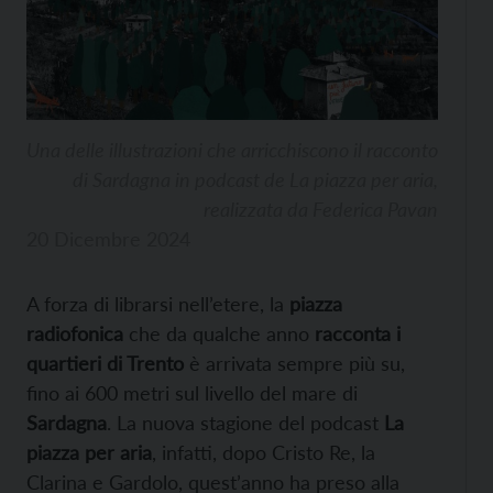
Una delle illustrazioni che arricchiscono il racconto
di Sardagna in podcast de La piazza per aria,
realizzata da Federica Pavan
20 Dicembre 2024
A forza di librarsi nell’etere, la
piazza
radiofonica
che da qualche anno
racconta i
quartieri di Trento
è arrivata sempre più su,
fino ai 600 metri sul livello del mare di
Sardagna
. La nuova stagione del podcast
La
piazza per aria
, infatti, dopo Cristo Re, la
Clarina e Gardolo, quest’anno ha preso alla