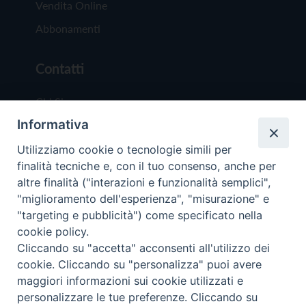
Vendita Online
Abbonamenti
Contatti
Chi Siamo
Informativa
Redazione
Scrivici
Utilizziamo cookie o tecnologie simili per
finalità tecniche e, con il tuo consenso, anche per
altre finalità ("interazioni e funzionalità semplici",
"miglioramento dell'esperienza", "misurazione" e
"targeting e pubblicità") come specificato nella
cookie policy.
Copyright © 2019 - Tutti i diritti riservati - Vit
Cliccando su "accetta" acconsenti all'utilizzo dei
Trentina Editrice
cookie. Cliccando su "personalizza" puoi avere
maggiori informazioni sui cookie utilizzati e
Privacy Policy
personalizzare le tue preferenze. Cliccando su