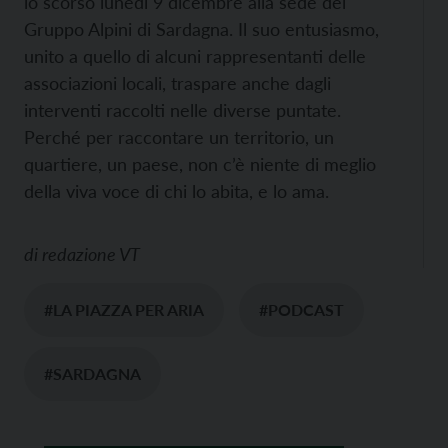
lo scorso lunedì 9 dicembre alla sede del
Gruppo Alpini di Sardagna. Il suo entusiasmo,
unito a quello di alcuni rappresentanti delle
associazioni locali, traspare anche dagli
interventi raccolti nelle diverse puntate.
Perché per raccontare un territorio, un
quartiere, un paese, non c’è niente di meglio
della viva voce di chi lo abita, e lo ama.
di
redazione VT
#LA PIAZZA PER ARIA
#PODCAST
#SARDAGNA