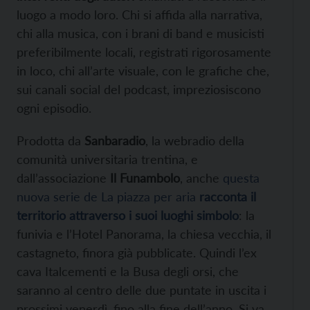
luogo a modo loro. Chi si affida alla narrativa,
chi alla musica, con i brani di band e musicisti
preferibilmente locali, registrati rigorosamente
in loco, chi all’arte visuale, con le grafiche che,
sui canali social del podcast, impreziosiscono
ogni episodio.
Prodotta da
Sanbaradio
, la webradio della
comunità universitaria trentina, e
dall’associazione
Il Funambolo
, anche
questa
nuova serie de La piazza per aria
racconta il
territorio attraverso i suoi luoghi simbolo
: la
funivia e l’Hotel Panorama, la chiesa vecchia, il
castagneto, finora già pubblicate. Quindi l’ex
cava Italcementi e la Busa degli orsi, che
saranno al centro delle due puntate in uscita i
prossimi venerdì, fino alla fine dell’anno. Si va