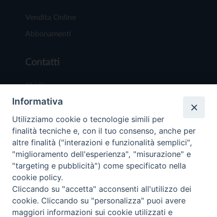
Vendita Online
Abbonamenti
Contatti
Chi Siamo
Informativa
Redazione
Scrivici
Utilizziamo cookie o tecnologie simili per
finalità tecniche e, con il tuo consenso, anche per
altre finalità ("interazioni e funzionalità semplici",
"miglioramento dell'esperienza", "misurazione" e
"targeting e pubblicità") come specificato nella
cookie policy.
Copyright © 2019 - Tutti i diritti riservati - Vit
Cliccando su "accetta" acconsenti all'utilizzo dei
Trentina Editrice
cookie. Cliccando su "personalizza" puoi avere
maggiori informazioni sui cookie utilizzati e
Privacy Policy