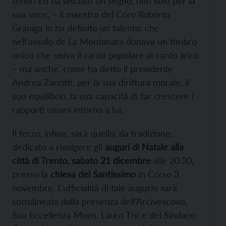
tenori ed ha lasciato un segno, non solo per la
sua voce, – il maestro del Coro Roberto
Graniga lo ha definito un talento, che
nell’assolo de La Montanara donava un timbro
unico
che univa il canto popolare al canto lirico
– ma anche, come ha detto il presidente
Andrea Zanotti, per la sua dirittura morale, il
suo equilibrio, la sua capacità di far crescere i
rapporti umani intorno a lui.
Il terzo, infine, sarà quello, da tradizione,
dedicato a rivolgere gli
auguri di Natale alla
città di Trento, sabato 21 dicembre
alle 20.30,
presso la
chiesa del Santissimo
in Corso 3
novembre. L’ufficialità di tale augurio sarà
sottolineata dalla presenza dell’Arcivescovo,
Sua Eccellenza Mons. Lauro Tisi e del Sindaco