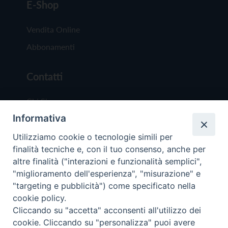
E-Shop
Vendita Online
Abbonamenti
Contatti
Chi Siamo
Informativa
Redazione
Scrivici
Utilizziamo cookie o tecnologie simili per
finalità tecniche e, con il tuo consenso, anche per
altre finalità ("interazioni e funzionalità semplici",
"miglioramento dell'esperienza", "misurazione" e
"targeting e pubblicità") come specificato nella
cookie policy.
Copyright © 2019 - Tutti i diritti riservati - Vit
Cliccando su "accetta" acconsenti all'utilizzo dei
Trentina Editrice
cookie. Cliccando su "personalizza" puoi avere