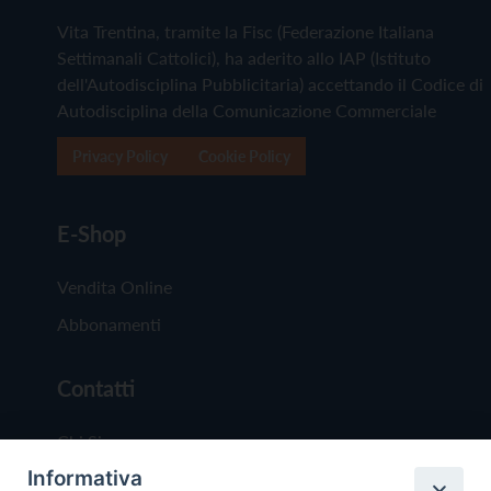
Vita Trentina, tramite la Fisc (Federazione Italiana
Settimanali Cattolici), ha aderito allo IAP (Istituto
dell'Autodisciplina Pubblicitaria) accettando il Codice di
Autodisciplina della Comunicazione Commerciale
Privacy Policy
Cookie Policy
E-Shop
Vendita Online
Abbonamenti
Contatti
Chi Siamo
Informativa
Redazione