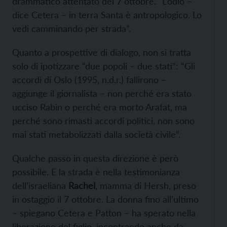
drammatico attentato del 7 ottobre. “L’odio –
dice Cetera – in terra Santa è antropologico. Lo
vedi camminando per strada”.
Quanto a prospettive di dialogo, non si tratta
solo di ipotizzare “due popoli – due stati”: “Gli
accordi di Oslo (1995, n.d.r.) fallirono –
aggiunge il giornalista – non perché era stato
ucciso Rabin o perché era morto Arafat, ma
perché sono rimasti accordi politici, non sono
mai stati metabolizzati dalla società civile”.
Qualche passo in questa direzione è però
possibile. E la strada è nella testimonianza
dell’israeliana
Rachel
, mamma di Hersh, preso
in ostaggio il 7 ottobre. La donna fino all’ultimo
– spiegano Cetera e Patton – ha sperato nella
liberazione del figlio, incontrando anche da