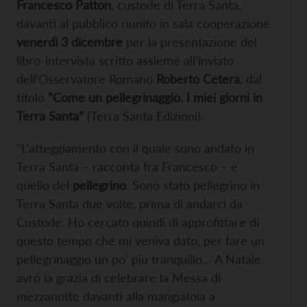
Francesco Patton
, custode di Terra Santa,
davanti al pubblico riunito in sala cooperazione
venerdì 3 dicembre
per la presentazione del
libro-intervista scritto assieme all’inviato
dell’Osservatore Romano
Roberto Cetera
, dal
titolo
“Come un pellegrinaggio. I miei giorni in
Terra Santa”
(Terra Santa Edizioni).
“L’atteggiamento con il quale sono andato in
Terra Santa – racconta fra Francesco – è
quello del
pellegrino
. Sono stato pellegrino in
Terra Santa due volte, prima di andarci da
Custode. Ho cercato quindi di approfittare di
questo tempo che mi veniva dato, per fare un
pellegrinaggio un po’ più tranquillo… A Natale
avrò la grazia di celebrare la Messa di
mezzanotte davanti alla mangiatoia a