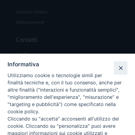
Vendita Online
Abbonamenti
Contatti
Chi Siamo
Informativa
Redazione
Scrivici
Utilizziamo cookie o tecnologie simili per
finalità tecniche e, con il tuo consenso, anche per
altre finalità ("interazioni e funzionalità semplici",
"miglioramento dell'esperienza", "misurazione" e
"targeting e pubblicità") come specificato nella
cookie policy.
Copyright © 2019 - Tutti i diritti riservati - Vit
Cliccando su "accetta" acconsenti all'utilizzo dei
Trentina Editrice
cookie. Cliccando su "personalizza" puoi avere
maggiori informazioni sui cookie utilizzati e