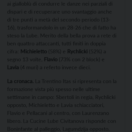
ai gialloblù di condurre le danze nei parziali di
dispari e di recuperare uno svantaggio anche
di tre punti a metà del secondo periodo (13-
16), trasformandolo in un 28-26 che di fatto ha
steso la Lube. Merito della bella prova a rete di
ben quattro attaccanti, tutti finiti in doppia
cifra:
Michieletto
(58%) e
Rychlicki
(52%) a
segno 13 volte,
Flavio
(73% con 2 block) e
Lavia
(4 muri) a referto invece dieci.
La cronaca.
La Trentino Itas si ripresenta con la
formazione vista più spesso nelle ultime
settimane in campo: Sbertoli in regia, Rychlicki
opposto, Michieletto e Lavia schiacciatori,
Flavio e Pellacani al centro, con Laurenzano
libero. La Cucine Lube Civitanova risponde con
Boninfante al palleggio, Lagumdzija opposto,