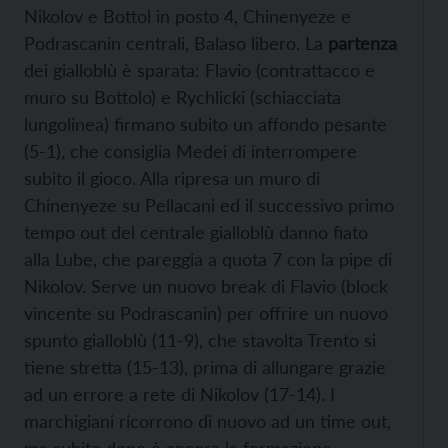
Nikolov e Bottol in posto 4, Chinenyeze e
Podrascanin centrali, Balaso libero. La
partenza
dei gialloblù è sparata: Flavio (contrattacco e
muro su Bottolo) e Rychlicki (schiacciata
lungolinea) firmano subito un affondo pesante
(5-1), che consiglia Medei di interrompere
subito il gioco. Alla ripresa un muro di
Chinenyeze su Pellacani ed il successivo primo
tempo out del centrale gialloblù danno fiato
alla Lube, che pareggia a quota 7 con la pipe di
Nikolov. Serve un nuovo break di Flavio (block
vincente su Podrascanin) per offrire un nuovo
spunto gialloblù (11-9), che stavolta Trento si
tiene stretta (15-13), prima di allungare grazie
ad un errore a rete di Nikolov (17-14). I
marchigiani ricorrono di nuovo ad un time out,
ma subito dopo è ancora la formazione