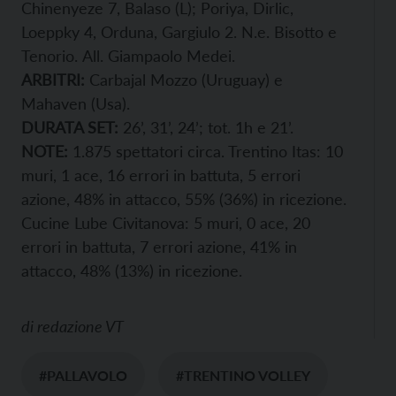
Chinenyeze 7, Balaso (L); Poriya, Dirlic,
Loeppky 4, Orduna, Gargiulo 2. N.e. Bisotto e
Tenorio.
All. Giampaolo Medei.
ARBITRI:
Carbajal Mozzo (Uruguay) e
Mahaven (Usa).
DURATA SET:
26’, 31’, 24’; tot. 1h e 21’.
NOTE:
1.875 spettatori circa. Trentino Itas: 10
muri, 1 ace, 16 errori in battuta, 5 errori
azione, 48% in attacco, 55% (36%) in ricezione.
Cucine Lube Civitanova: 5 muri, 0 ace, 20
errori in battuta, 7 errori azione, 41% in
attacco, 48% (13%) in ricezione.
di
redazione VT
#PALLAVOLO
#TRENTINO VOLLEY