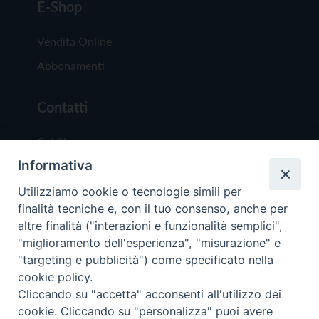
E-Shop
Vendita Online
Abbonamenti
Contatti
Chi Siamo
Informativa
Redazione
Scrivici
Utilizziamo cookie o tecnologie simili per
finalità tecniche e, con il tuo consenso, anche per
altre finalità ("interazioni e funzionalità semplici",
"miglioramento dell'esperienza", "misurazione" e
"targeting e pubblicità") come specificato nella
cookie policy.
Copyright © 2019 - Tutti i diritti riservati - Vit
Cliccando su "accetta" acconsenti all'utilizzo dei
Trentina Editrice
cookie. Cliccando su "personalizza" puoi avere