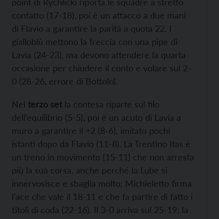
point di Rychlicki riporta le squadre a stretto
contatto (17-18), poi è un attacco a due mani
di Flavio a garantire la parità a quota 22. I
gialloblù mettono la freccia con una pipe di
Lavia (24-23), ma devono attendere la quarta
occasione per chiudere il conto e volare sul 2-
0 (28-26, errore di Bottolo).
Nel
terzo set
la contesa riparte sul filo
dell’equilibrio (5-5), poi è un acuto di Lavia a
muro a garantire il +2 (8-6), imitato pochi
istanti dopo da Flavio (11-8). La Trentino Itas è
un treno in movimento (15-11) che non arresta
più la sua corsa, anche perché la Lube si
innervosisce e sbaglia molto; Michieletto firma
l’ace che vale il 18-11 e che fa partire di fatto i
titoli di coda (22-16). Il 3-0 arriva sul 25-19: la