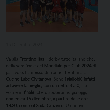
15 Dicembre 2024
Va alla
Trentino Itas
il derby tutto italiano che,
nella semifinale del
Mondiale per Club 2024
di
pallavolo, ha messo di fronte i trentini all
a
Cucine Lube Civitanova
. Sono
i gialloblù infatti
ad avere la meglio, con un netto 3 a 0
, e a
volare in
finale
, che disputeranno già oggi,
domenica 15 dicembre, a partire dalle ore
18.30, contro il Sada Cruzeiro
. Un nuo
vo