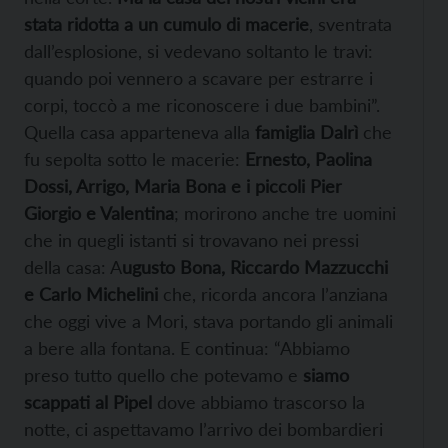
stata ridotta a un cumulo di macerie
, sventrata
dall’esplosione, si vedevano soltanto le travi:
quando poi vennero a scavare per estrarre i
corpi, toccò a me riconoscere i due bambini”.
Quella casa apparteneva alla
famiglia Dalrì
che
fu sepolta sotto le macerie:
Ernesto, Paolina
Dossi, Arrigo, Maria Bona e i piccoli Pier
Giorgio e Valentina
; morirono anche tre uomini
che in quegli istanti si trovavano nei pressi
della casa: A
ugusto Bona, Riccardo Mazzucchi
e Carlo Michelini
che, ricorda ancora l’anziana
che oggi vive a Mori, stava portando gli animali
a bere alla fontana. E continua: “Abbiamo
preso tutto quello che potevamo e
siamo
scappati al Pipel
dove abbiamo trascorso la
notte, ci aspettavamo l’arrivo dei bombardieri