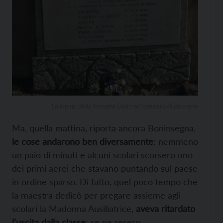
La lapide della famiglia Dalrì nel cimitero di Besagno
Ma, quella mattina, riporta ancora Boninsegna,
le cose andarono ben diversamente
: nemmeno
un paio di minuti e alcuni scolari scorsero uno
dei primi aerei che stavano puntando sul paese
in ordine sparso. Di fatto, quel poco tempo che
la maestra dedicò per pregare assieme agli
scolari la Madonna Ausiliatrice,
aveva ritardato
l’uscita dalla classe
: se ne resero