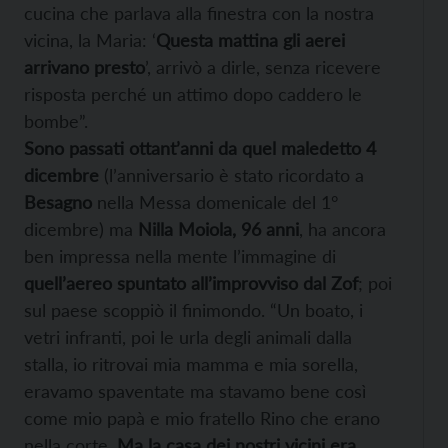
cucina che parlava alla finestra con la nostra
vicina, la Maria: ‘
Questa mattina gli aerei
arrivano presto
’, arrivò a dirle, senza ricevere
risposta perché un attimo dopo caddero le
bombe”.
Sono passati ottant’anni da quel maledetto 4
dicembre
(l’anniversario è stato ricordato a
Besagno
nella Messa domenicale del 1°
dicembre) ma
Nilla Moiola, 96 anni
, ha ancora
ben impressa nella mente l’immagine di
quell’aereo spuntato all’improvviso dal Zof
; poi
sul paese scoppiò il finimondo. “Un boato, i
vetri infranti, poi le urla degli animali dalla
stalla, io ritrovai mia mamma e mia sorella,
eravamo spaventate ma stavamo bene così
come mio papà e mio fratello Rino che erano
nella corte.
Ma la casa dei nostri vicini era