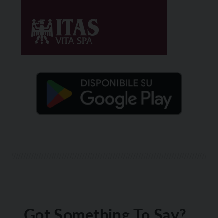
Got Something To Say?