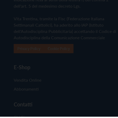
dell'art. 5 del medesimo decreto Lgs.
Vita Trentina, tramite la Fisc (Federazione Italiana
Settimanali Cattolici), ha aderito allo IAP (Istituto
dell'Autodisciplina Pubblicitaria) accettando il Codice di
Autodisciplina della Comunicazione Commerciale
Privacy Policy
Cookie Policy
E-Shop
Vendita Online
Abbonamenti
Contatti
Chi Siamo