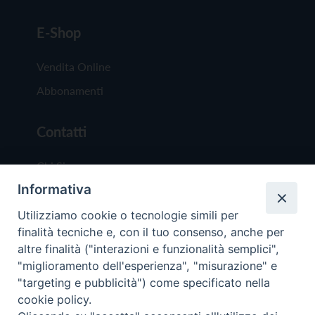
E-Shop
Vendita Online
Abbonamenti
Contatti
Chi Siamo
Informativa
Redazione
Scrivici
Utilizziamo cookie o tecnologie simili per
finalità tecniche e, con il tuo consenso, anche per
altre finalità ("interazioni e funzionalità semplici",
"miglioramento dell'esperienza", "misurazione" e
"targeting e pubblicità") come specificato nella
cookie policy.
Copyright © 2019 - Tutti i diritti riservati - Vit