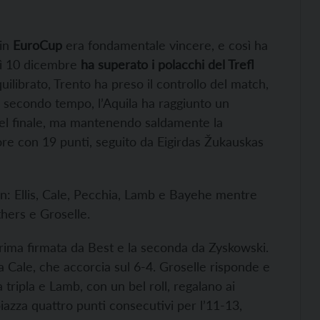
 in
EuroCup
era fondamentale vincere, e così ha
dì 10 dicembre
ha superato i polacchi del Trefl
uilibrato, Trento ha preso il controllo del match,
el secondo tempo, l’Aquila ha raggiunto un
nel finale, ma mantenendo saldamente la
atore con 19 punti, seguito da Eigirdas Žukauskas
n: Ellis, Cale, Pecchia, Lamb e Bayehe mentre
hers e Groselle.
prima firmata da Best e la seconda da Zyskowski.
a Cale, che accorcia sul 6-4. Groselle risponde e
ripla e Lamb, con un bel roll, regalano ai
piazza quattro punti consecutivi per l’11-13,