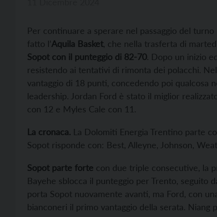
11 Dicembre 2024
Per continuare a sperare nel passaggio del turno
fatto l’
Aquila Basket
, che nella trasferta di marte
Sopot con il punteggio di 82-70
. Dopo un inizio eq
resistendo ai tentativi di rimonta dei polacchi. N
vantaggio di 18 punti, concedendo poi qualcosa 
leadership. Jordan Ford è stato il miglior realizz
con 12 e Myles Cale con 11.
La cronaca.
La Dolomiti Energia Trentino parte co
Sopot risponde con: Best, Alleyne, Johnson, Weat
Sopot parte forte
con due triple consecutive, la 
Bayehe sblocca il punteggio per Trento, seguito d
porta Sopot nuovamente avanti, ma Ford, con una t
bianconeri il primo vantaggio della serata. Niang 