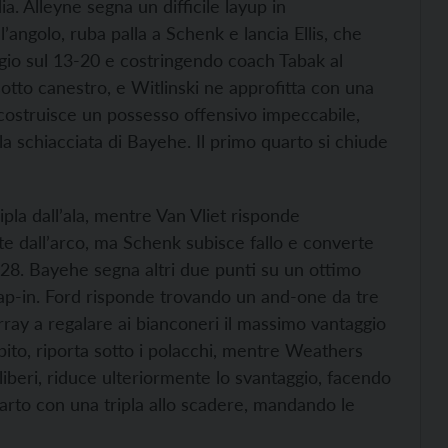
. Alleyne segna un difficile layup in
’angolo, ruba palla a Schenk e lancia Ellis, che
io sul 13-20 e costringendo coach Tabak al
sotto canestro, e Witlinski ne approfitta con una
 costruisce un possesso offensivo impeccabile,
la schiacciata di Bayehe. Il primo quarto si chiude
pla dall’ala, mentre Van Vliet risponde
 dall’arco, ma Schenk subisce fallo e converte
 21-28. Bayehe segna altri due punti su un ottimo
tap-in. Ford risponde trovando un and-one da tre
orray a regalare ai bianconeri il massimo vantaggio
ubito, riporta sotto i polacchi, mentre Weathers
i liberi, riduce ulteriormente lo svantaggio, facendo
uarto con una tripla allo scadere, mandando le