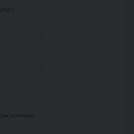
egnati
*
ta che commento.