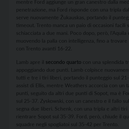
mentre Ford aggiunge un gran canestro dalla media
penetrazione, ma Ford risponde con una tripla dall
serve nuovamente Žukauskas, portando il puntegg
timeout. Trento manca un paio di occasioni facili 
schiacciata a due mani. Poco dopo, però, l’Aquila
muovendo la palla con intelligenza, fino a trovare 
con Trento avanti 16-22.
Lamb apre il
secondo quarto
con una splendida tri
appoggiando due punti. Lamb colpisce nuovamente
tutti e tre i tiri liberi, portando il punteggio sul
assist di Ellis, mentre Weathers accorcia con un 
punti, seguito da altri due punti di Sopot, ma è F
sul 25-37. Zyskowski, con un canestro e il fallo s
segna due liberi. Schenk, con una tripla e altri tir
rientrare Sopot sul 35-39. Ford, però, chiude il q
squadre negli spogliatoi sul 35-42 per Trento.