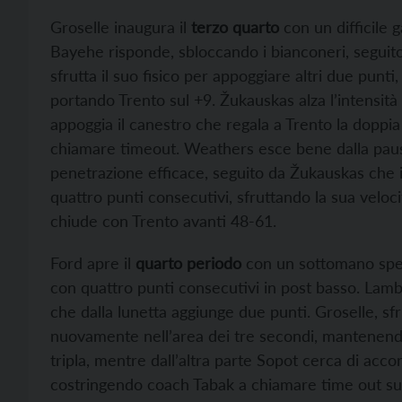
Groselle inaugura il
terzo quarto
con un difficile g
Bayehe risponde, sbloccando i bianconeri, seguito
sfrutta il suo fisico per appoggiare altri due punt
portando Trento sul +9. Žukauskas alza l’intensità
appoggia il canestro che regala a Trento la doppia
chiamare timeout. Weathers esce bene dalla paus
penetrazione efficace, seguito da Žukauskas che inf
quattro punti consecutivi, sfruttando la sua veloci
chiude con Trento avanti 48-61.
Ford apre il
quarto periodo
con un sottomano spe
con quattro punti consecutivi in post basso. Lamb
che dalla lunetta aggiunge due punti. Groselle, sf
nuovamente nell’area dei tre secondi, mantenend
tripla, mentre dall’altra parte Sopot cerca di acc
costringendo coach Tabak a chiamare time out sul 