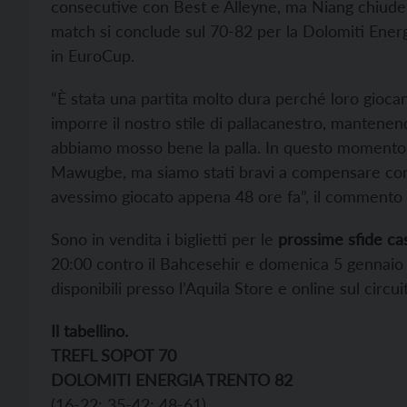
consecutive con Best e Alleyne, ma Niang chiude i 
match si conclude sul 70-82 per la Dolomiti Energ
in EuroCup.
“È stata una partita molto dura perché loro giocan
imporre il nostro stile di pallacanestro, mantenend
abbiamo mosso bene la palla. In questo momento s
Mawugbe, ma siamo stati bravi a compensare con
avessimo giocato appena 48 ore fa”, il commento 
Sono in vendita
i biglietti per le
prossime sfide ca
20:00 contro il Bahcesehir e domenica 5 gennaio a
disponibili presso l’Aquila Store e online sul circui
Il tabellino.
TREFL SOPOT 70
DOLOMITI ENERGIA TRENTO 82
(16-22; 35-42; 48-61)