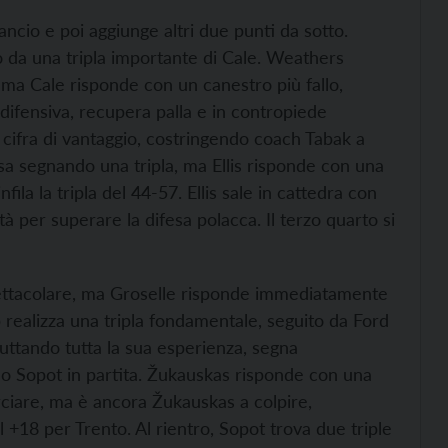
ancio e poi aggiunge altri due punti da sotto.
 da una tripla importante di Cale. Weathers
i, ma Cale risponde con un canestro più fallo,
 difensiva, recupera palla e in contropiede
 cifra di vantaggio, costringendo coach Tabak a
a segnando una tripla, ma Ellis risponde con una
ila la tripla del 44-57. Ellis sale in cattedra con
tà per superare la difesa polacca. Il terzo quarto si
ttacolare, ma Groselle risponde immediatamente
 realizza una tripla fondamentale, seguito da Ford
ruttando tutta la sua esperienza, segna
o Sopot in partita. Žukauskas risponde con una
orciare, ma è ancora Žukauskas a colpire,
+18 per Trento. Al rientro, Sopot trova due triple