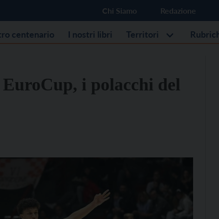
Chi Siamo
Redazione
stro centenario
I nostri libri
Territori
Rubric
 EuroCup, i polacchi del