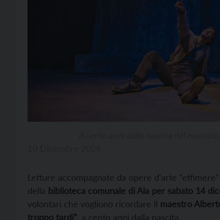
A cento anni dalla nascita del maestro 
10 Dicembre 2024
Letture accompagnate da opere d’arte “effimere” re
della
biblioteca comunale di Ala per sabato 14 d
volontari che vogliono ricordare il
maestro Albert
troppo tardi”
, a cento anni dalla nascita.