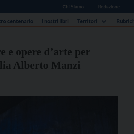
Chi Siamo
Redazione
stro centenario
I nostri libri
Territori
Rubric
re e opere d’arte per
alia Alberto Manzi