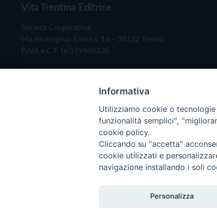
Vita Trentina Editrice
Società Cooperativa
Via Monsignor Endrici, 14 – 38122 Trento
P.IVA e C.F. 00199960220
Informativa
Utilizziamo cookie o tecnologie s
funzionalità semplici", "miglior
cookie policy.
Cliccando su "accetta" acconsent
Copyright © 2019 - Tutti i diritti riservati - Vita
cookie utilizzati e personalizza
navigazione installando i soli co
Privacy Policy
Personalizza