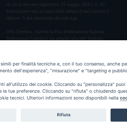
di cui al decreto legislativo 15 maggio 2017, n. 70.
Indicazione resa ai sensi della lettera f) del comma 2
dell'art. 5 del medesimo decreto Lgs.
Vita Trentina, tramite la Fisc (Federazione Italiana
Settimanali Cattolici), ha aderito allo IAP (Istituto
dell'Autodisciplina Pubblicitaria) accettando il Codice di
Autodisciplina della Comunicazione Commerciale
imili per finalità tecniche e, con il tuo consenso, anche per 
Privacy Policy
Cookie Policy
amento dell'esperienza", "misurazione" e "targeting e pubbli
i all'utilizzo dei cookie. Cliccando su "personalizza" puoi
 Trentina Editrice
re le tue preferenze. Cliccando su "rifiuta" o chiudendo que
okie tecnici. Ulteriori informazioni sono disponibili nella
coo
Rifiuta