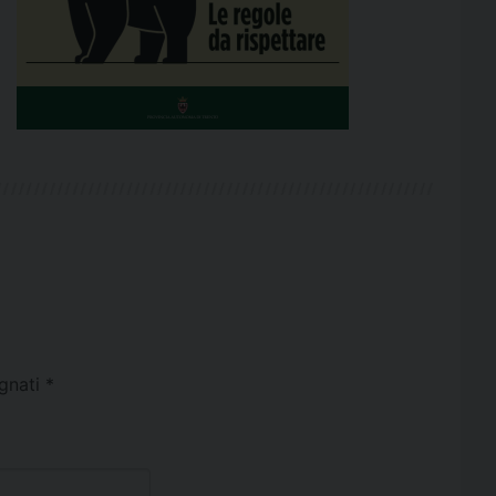
egnati
*