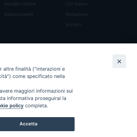
Vendita Online
Chi Siamo
Abbonamenti
Redazione
Scrivici
altre finalità ("interazioni e
cità") come specificato nella
 avere maggiori informazioni sui
sta informativa proseguirai la
kie policy
completa.
Torna all'inizio
Accetta