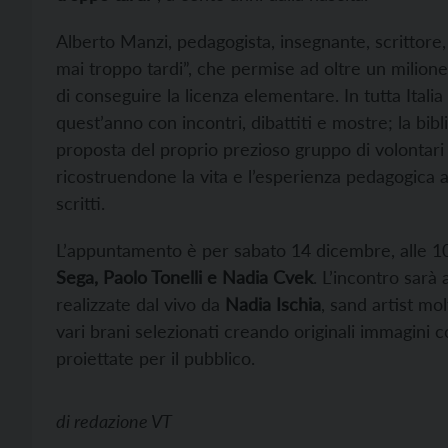
Alberto Manzi, pedagogista, insegnante, scrittore,
mai troppo tardi”, che permise ad oltre un milione e
di conseguire la licenza elementare. In tutta Italia
quest’anno con incontri, dibattiti e mostre; la bib
proposta del proprio prezioso gruppo di volontari
ricostruendone la vita e l’esperienza pedagogica att
scritti.
L’appuntamento è per sabato 14 dicembre, alle 10.3
Sega, Paolo Tonelli e Nadia Cvek
. L’incontro sarà 
realizzate dal vivo da
Nadia Ischia
, sand artist mo
vari brani selezionati creando originali immagini con
proiettate per il pubblico.
di
redazione VT