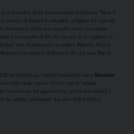
 fu il maestro della trasmissione televisiva “Non è
 mezzo di italiani (contadini, artigiani ed operai),
 il centenario della sua nascita viene ricordato
lioteca comunale di Ala ha deciso di accogliere la
 lettori che desiderano ricordare Alberto Manzi
raverso la lettura di brani tratti dai suoi libri e
0 in biblioteca. I lettori volontari sono
Rosanna
arricchito dalle opere d’arte con la sabbia
lto conosciuta ed apprezzata. Ischia introdurrà i
 la sabbia, realizzate dal vivo dall’artista e