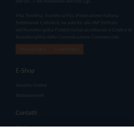
dell'art. 5 del medesimo decreto Lgs.
Vita Trentina, tramite la Fisc (Federazione Italiana
Settimanali Cattolici), ha aderito allo IAP (Istituto
dell'Autodisciplina Pubblicitaria) accettando il Codice di
Autodisciplina della Comunicazione Commerciale
Privacy Policy
Cookie Policy
E-Shop
Vendita Online
Abbonamenti
Contatti
Chi Siamo