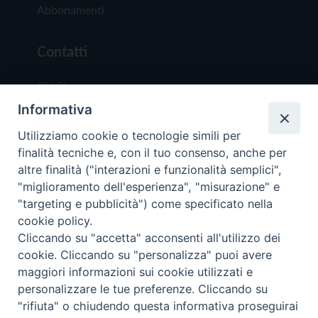
Abbonamenti
Contatti
Chi Siamo
Informativa
Redazione
Scrivici
Utilizziamo cookie o tecnologie simili per
finalità tecniche e, con il tuo consenso, anche per
altre finalità ("interazioni e funzionalità semplici",
"miglioramento dell'esperienza", "misurazione" e
"targeting e pubblicità") come specificato nella
cookie policy.
Copyright © 2019 - Tutti i diritti riservati - Vit
Cliccando su "accetta" acconsenti all'utilizzo dei
Trentina Editrice
cookie. Cliccando su "personalizza" puoi avere
maggiori informazioni sui cookie utilizzati e
Privacy Policy
personalizzare le tue preferenze. Cliccando su
Torna all'inizi
"rifiuta" o chiudendo questa informativa proseguirai