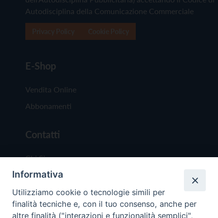
Autodisciplina della Comunicazione Commerciale
Privacy Policy
Cookie Policy
E-Shop
Vendita Online
Abbonamenti
Contatti
Chi Siamo
Informativa
Redazione
Scrivici
Utilizziamo cookie o tecnologie simili per
finalità tecniche e, con il tuo consenso, anche per
altre finalità ("interazioni e funzionalità semplici",