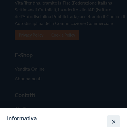
Vita Trentina, tramite la Fisc (Federazione Italiana
Settimanali Cattolici), ha aderito allo IAP (Istituto
dell'Autodisciplina Pubblicitaria) accettando il Codice di
Autodisciplina della Comunicazione Commerciale
Privacy Policy
Cookie Policy
E-Shop
Vendita Online
Abbonamenti
Contatti
Chi Siamo
Informativa
Redazione