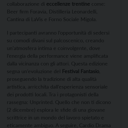
collaborazione di
eccellenze trentine
come:
Beer firm Foravia, Distilleria Leonardelli,
Cantina di LaVis e Forno Sociale Migola.
I partecipanti avranno l’opportunità di sedersi
su comodi divani sul palcoscenico, creando
un’atmosfera intima e coinvolgente, dove
l’energia della performance viene amplificata
dalla vicinanza con gli attori. Questa edizione
segna un’evoluzione del
Festival Fantasio
,
proseguendo la tradizione di alta qualità
artistica, arricchita dall’esperienza sensoriale
dei prodotti locali. Tra i protagonisti della
rassegna: Unprinted. Quello che non ti dicono
(2 dicembre) esplora le sfide di una giovane
scrittrice in un mondo del lavoro spietato e
eticamente ambiguo. A seguire, Cardio Drama