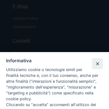
E-Shop
Vendita Online
Abbonamenti
Contatti
Chi Siamo
Informativa
Redazione
Scrivici
Utilizziamo cookie o tecnologie simili per
finalità tecniche e, con il tuo consenso, anche per
altre finalità ("interazioni e funzionalità semplici",
"miglioramento dell'esperienza", "misurazione" e
"targeting e pubblicità") come specificato nella
cookie policy.
Copyright © 2019 - Tutti i diritti riservati - Vit
Cliccando su "accetta" acconsenti all'utilizzo dei
Trentina Editrice