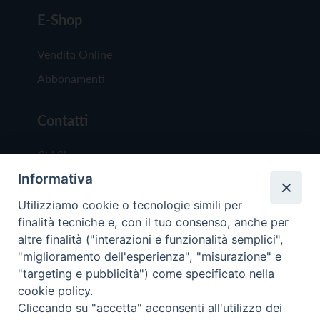
E-Shop
Vendita Online
Abbonamenti
Contatti
Chi Siamo
Informativa
Redazione
Scrivici
Utilizziamo cookie o tecnologie simili per
finalità tecniche e, con il tuo consenso, anche per
altre finalità ("interazioni e funzionalità semplici",
"miglioramento dell'esperienza", "misurazione" e
"targeting e pubblicità") come specificato nella
cookie policy.
Copyright © 2019 - Tutti i diritti riservati - Vit
Cliccando su "accetta" acconsenti all'utilizzo dei
Trentina Editrice