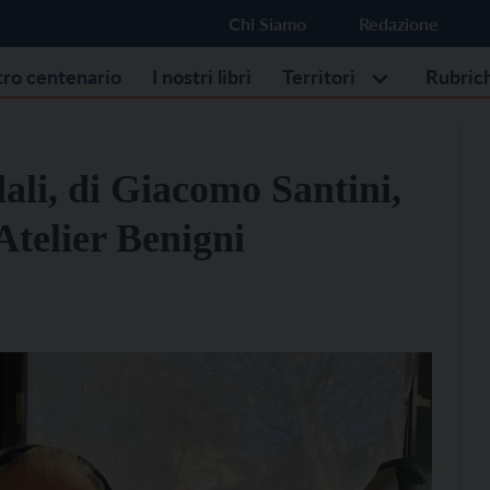
Chi Siamo
Redazione
stro centenario
I nostri libri
Territori
Rubric
dali, di Giacomo Santini,
Atelier Benigni