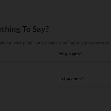
thing To Say?
mail non sarà pubblicato.
I campi obbligatori sono contrass
Your Name
*
La tua email
*