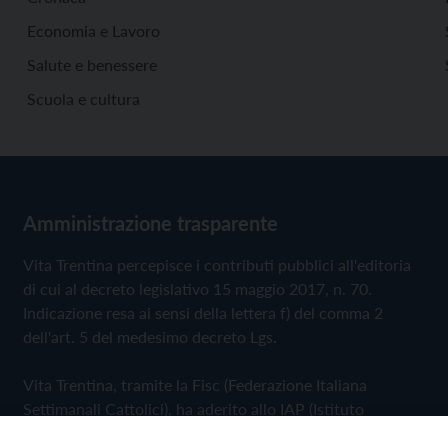
Economia e Lavoro
Salute e benessere
Scuola e cultura
Amministrazione trasparente
Vita Trentina percepisce i contributi pubblici all'editoria
di cui al decreto legislativo 15 maggio 2017, n. 70.
Indicazione resa ai sensi della lettera f) del comma 2
dell'art. 5 del medesimo decreto Lgs.
Vita Trentina, tramite la Fisc (Federazione Italiana
Settimanali Cattolici), ha aderito allo IAP (Istituto
dell'Autodisciplina Pubblicitaria) accettando il Codice di