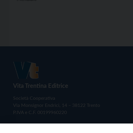
Vita Trentina Editrice
Società Cooperativa
Via Monsignor Endrici, 14 – 38122 Trento
P.IVA e C.F. 00199960220