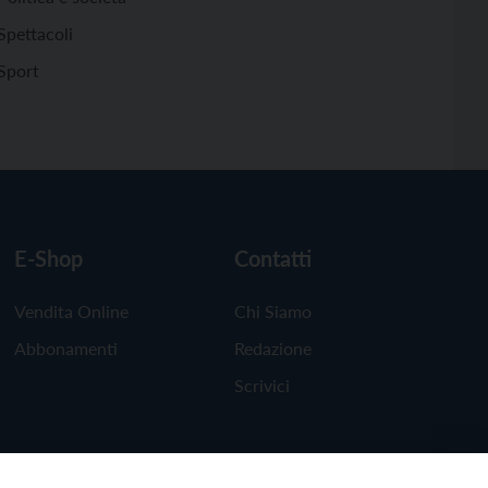
Spettacoli
Sport
E-Shop
Contatti
Vendita Online
Chi Siamo
Abbonamenti
Redazione
Scrivici