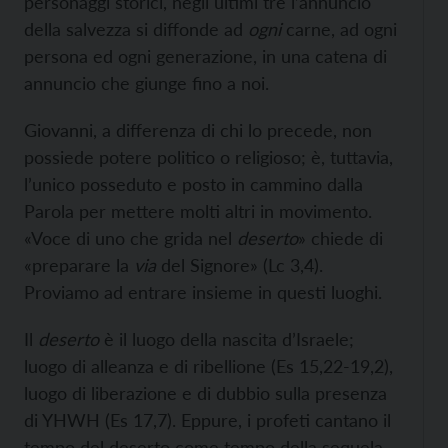
personaggi storici, negli ultimi tre l’annuncio
della salvezza si diffonde ad
ogni
carne, ad ogni
persona ed ogni generazione, in una catena di
annuncio che giunge fino a noi.
Giovanni, a differenza di chi lo precede, non
possiede potere politico o religioso; è, tuttavia,
l’unico posseduto e posto in cammino dalla
Parola per mettere molti altri in movimento.
«Voce di uno che grida nel
deserto
» chiede di
«preparare la
via
del Signore» (Lc 3,4).
Proviamo ad entrare insieme in questi luoghi.
Il
deserto
è il luogo della nascita d’Israele;
luogo di alleanza e di ribellione (Es 15,22-19,2),
luogo di liberazione e di dubbio sulla presenza
di YHWH (Es 17,7). Eppure, i profeti cantano il
tempo del deserto come tempo della sequela,