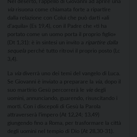
Nel deserto, l’appello di Giovanni ad aprire una
via
risuona come chiamata forte a ripartire
dalla relazione con Colui che può darti «ali
d’aquila» (Es 19,4), con il Padre che «ti ha
portato come un uomo porta il proprio figlio»
(Dt 1,31): è in sintesi un invito a
ripartire dalla
sequela
perché tutto ritrovi il proprio posto (Lc
3,4).
La
via
diverrà uno dei temi del vangelo di Luca.
Se Giovanni è inviato a preparare la
via
, dopo il
suo martirio Gesù percorrerà le
vie
degli
uomini, annunciando, guarendo, risuscitando i
morti. Con i discepoli di Gesù la Parola
attraverserà l’impero (At 12,24; 13,49)
giungendo fino a Roma, per trasformare la città
degli uomini nel tempio di Dio (At 28,30-31).