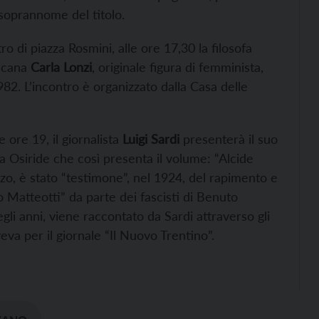
 soprannome del titolo.
ro di piazza Rosmini, alle ore 17,30 la filosofa
oscana
Carla Lonzi
, originale figura di femminista,
1982. L’incontro è organizzato dalla Casa delle
e ore 19, il giornalista
Luigi Sardi
presenterà il suo
 Osiride che così presenta il volume: “Alcide
zo, è stato “testimone”, nel 1924, del rapimento e
 Matteotti” da parte dei fascisti di Benuto
egli anni, viene raccontato da Sardi attraverso gli
veva per il giornale “Il Nuovo Trentino”.