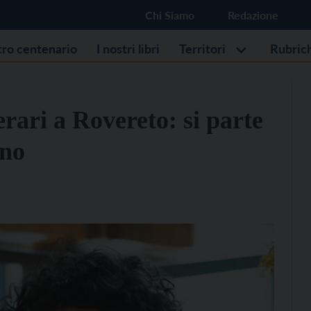
Chi Siamo
Redazione
stro centenario
I nostri libri
Territori
Rubric
erari a Rovereto: si parte
ano