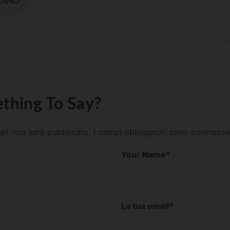
ZANO
thing To Say?
mail non sarà pubblicato.
I campi obbligatori sono contrass
Your Name
*
La tua email
*