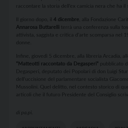
raccontare la storia dell’ex camicia nera che ha il
Il giorno dopo, il
4 dicembre
, alla Fondazione Carit
Annarosa Buttarelli
terrà una conferenza sulla t
attivista, saggista e critica d’arte scomparsa nel 
donne.
Infine, giovedì 5 dicembre, alla libreria Arcadia, all
“Matteotti raccontato da Degasperi”
pubblicato da
Degasperi, deputato dei Popolari di don Luigi Stur
dell’uccisione del parlamentare socialista Giacomo
Mussolini. Quel delitto, nel contesto storico di qu
articoli che il futuro Presidente del Consiglio scri
di
pa.pi.