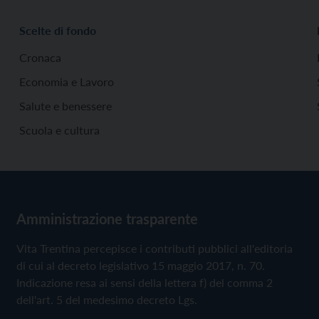
Scelte di fondo
Cronaca
Economia e Lavoro
Salute e benessere
Scuola e cultura
Amministrazione trasparente
Vita Trentina percepisce i contributi pubblici all'editoria
di cui al decreto legislativo 15 maggio 2017, n. 70.
Indicazione resa ai sensi della lettera f) del comma 2
dell'art. 5 del medesimo decreto Lgs.