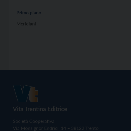
Primo piano
Meridiani
Vita Trentina Editrice
Società Cooperativa
Via Monsignor Endrici, 14 – 38122 Trento