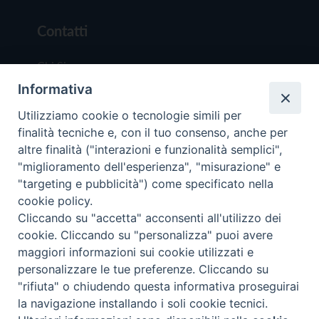
Contatti
Chi Siamo
Informativa
Redazione
Scrivici
Utilizziamo cookie o tecnologie simili per
finalità tecniche e, con il tuo consenso, anche per
altre finalità ("interazioni e funzionalità semplici",
"miglioramento dell'esperienza", "misurazione" e
"targeting e pubblicità") come specificato nella
cookie policy.
Copyright © 2019 - Tutti i diritti riservati - Vit
Cliccando su "accetta" acconsenti all'utilizzo dei
Trentina Editrice
cookie. Cliccando su "personalizza" puoi avere
maggiori informazioni sui cookie utilizzati e
Privacy Policy
personalizzare le tue preferenze. Cliccando su
Torna all'inizi
"rifiuta" o chiudendo questa informativa proseguirai
la navigazione installando i soli cookie tecnici.