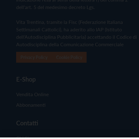
dell'art. 5 del medesimo decreto Lgs.
Vita Trentina, tramite la Fisc (Federazione Italiana
Settimanali Cattolici), ha aderito allo IAP (Istituto
dell'Autodisciplina Pubblicitaria) accettando il Codice di
Autodisciplina della Comunicazione Commerciale
Privacy Policy
Cookie Policy
E-Shop
Vendita Online
Abbonamenti
Contatti
Chi Siamo