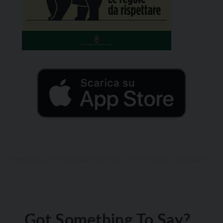
Got Something To Say?