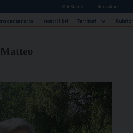
Chi Siamo
Redazione
stro centenario
I nostri libri
Territori
Rubric
 Matteo