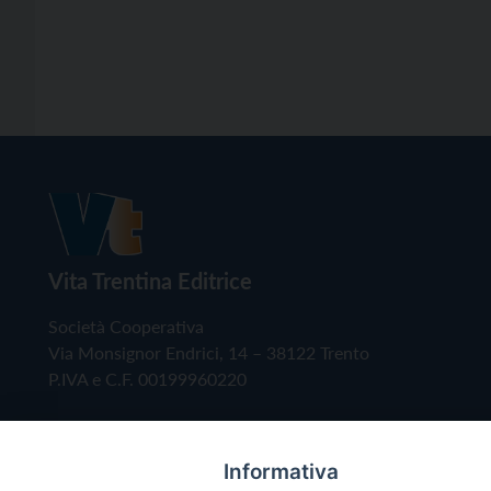
Vita Trentina Editrice
Società Cooperativa
Via Monsignor Endrici, 14 – 38122 Trento
P.IVA e C.F. 00199960220
Informativa