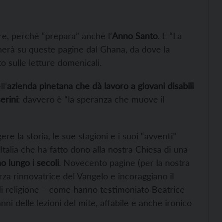
re, perché “prepara” anche l’
Anno Santo
. E “La
onerà su queste pagine dal Ghana, da dove la
o sulle letture domenicali.
l’
azienda pinetana che dà lavoro a giovani disabili
erini
: davvero è “la speranza che muove il
re la storia, le sue stagioni e i suoi “avventi”
t’Italia che ha fatto dono alla nostra Chiesa di una
o lungo i secoli
. Novecento pagine (per la nostra
za rinnovatrice del Vangelo e incoraggiano il
i di religione – come hanno testimoniato Beatrice
i delle lezioni del mite, affabile e anche ironico