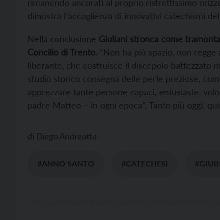
rimanendo ancorati al proprio ristrettissimo oriz
dimostra l’accoglienza di innovativi catechismi del
Nella conclusione
Giuliani stronca come tramontato
Concilio di Trento
. “Non ha più spazio, non regge 
liberante, che costruisce il discepolo battezzato m
studio storico consegna delle perle preziose, come i
apprezzare tante persone capaci, entusiaste, volo
padre Matteo – in ogni epoca”. Tanto più oggi, qui
di
Diego Andreatta
#ANNO SANTO
#CATECHESI
#GIUB