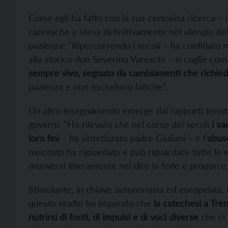
Come egli ha fatto con la sua certosina ricerca – i
canoniche e stesa definitivamente nel silenzio de
pazienza: “Ripercorrendo i secoli – ha confidato m
allo storico don Severino Vareschi – si coglie co
sempre vivo, segnato da cambiamenti che richi
pazienza e non escludono fatiche”.
Un altro insegnamento emerge dai rapporti tenuti ne
governi: “Ho rilevato che nel corso dei secoli
i va
loro fini
– ha sintetizzato padre Giuliani – e l’
abuso
nascosto ha riguardato e può riguardare tutte le
muoversi liberamente nel dire la fede e proporre l
Stimolante, in chiave autonomista ed europeista, 
questo studio ho imparato che
la catechesi a Tre
nutrirsi di fonti, di impulsi e di voci diverse
che ci 