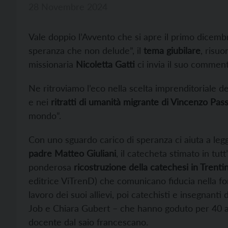
28 Novembre 2024
Vale doppio l’Avvento che si apre il primo dicemb
speranza che non delude”, il
tema giubilare
, risu
missionaria
Nicoletta Gatti
ci invia il suo comment
Ne ritroviamo l’eco nella scelta imprenditoriale del
e nei
ritratti di umanità migrante di Vincenzo Pass
mondo”.
Con uno sguardo carico di speranza ci aiuta a legge
padre Matteo Giuliani
, il catecheta stimato in tut
ponderosa
ricostruzione della catechesi in Trentin
editrice ViTrenD) che comunicano fiducia nella for
lavoro dei suoi allievi, poi catechisti e insegnant
Job e Chiara Gubert – che hanno goduto per 40 ann
docente dal saio francescano.