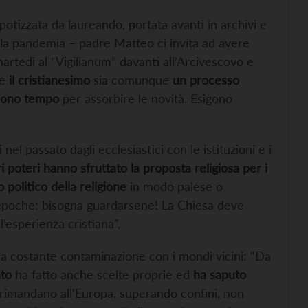
potizzata da laureando, portata avanti in archivi e
lla pandemia – padre Matteo ci invita ad avere
artedì al “Vigilianum” davanti all’Arcivescovo e
me
il cristianesimo
sia comunque
un processo
edono tempo
per assorbire le novità. Esigono
l passato dagli ecclesiastici con le istituzioni e i
ri poteri hanno sfruttato la proposta religiosa per i
 politico della religione
in modo palese o
 epoche: bisogna guardarsene! La Chiesa deve
’esperienza cristiana”.
la costante contaminazione con i mondi vicini: “Da
nto
ha fatto anche scelte proprie ed
ha saputo
rimandano all’Europa, superando confini, non