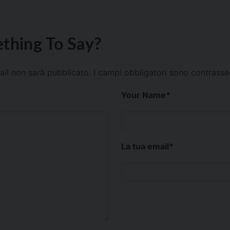
thing To Say?
mail non sarà pubblicato.
I campi obbligatori sono contrass
Your Name
*
La tua email
*