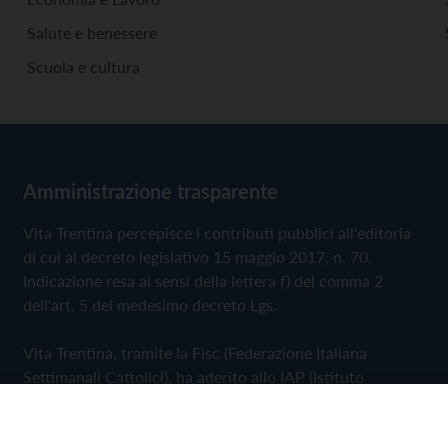
Salute e benessere
Scuola e cultura
Amministrazione trasparente
Vita Trentina percepisce i contributi pubblici all'editoria
di cui al decreto legislativo 15 maggio 2017, n. 70.
Indicazione resa ai sensi della lettera f) del comma 2
dell'art. 5 del medesimo decreto Lgs.
Vita Trentina, tramite la Fisc (Federazione Italiana
Settimanali Cattolici), ha aderito allo IAP (Istituto
dell'Autodisciplina Pubblicitaria) accettando il Codice di
Autodisciplina della Comunicazione Commerciale