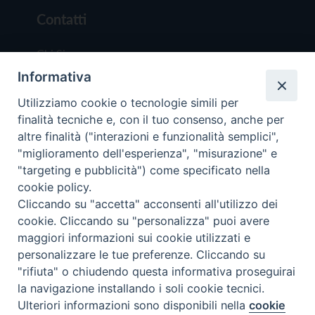
Contatti
Chi Siamo
Informativa
Redazione
Scrivici
Utilizziamo cookie o tecnologie simili per
finalità tecniche e, con il tuo consenso, anche per
altre finalità ("interazioni e funzionalità semplici",
"miglioramento dell'esperienza", "misurazione" e
"targeting e pubblicità") come specificato nella
cookie policy.
Copyright © 2019 - Tutti i diritti riservati - Vit
Cliccando su "accetta" acconsenti all'utilizzo dei
Trentina Editrice
cookie. Cliccando su "personalizza" puoi avere
maggiori informazioni sui cookie utilizzati e
Privacy Policy
personalizzare le tue preferenze. Cliccando su
Torna all'inizi
"rifiuta" o chiudendo questa informativa proseguirai
la navigazione installando i soli cookie tecnici.
Ulteriori informazioni sono disponibili nella
cookie
Preferenze Cookie