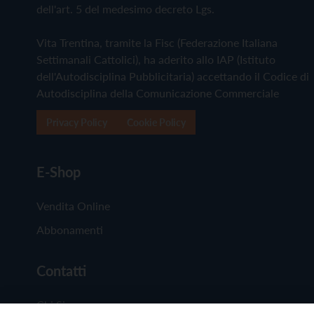
dell'art. 5 del medesimo decreto Lgs.
Vita Trentina, tramite la Fisc (Federazione Italiana
Settimanali Cattolici), ha aderito allo IAP (Istituto
dell'Autodisciplina Pubblicitaria) accettando il Codice di
Autodisciplina della Comunicazione Commerciale
Privacy Policy
Cookie Policy
E-Shop
Vendita Online
Abbonamenti
Contatti
Chi Siamo