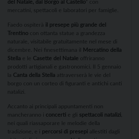
del Natale, dal Borgo al Castello
” con
mercatini, spettacoli e laboratori per famiglie.
Faedo ospiterà
il presepe più grande del
Trentino
con ottanta statue a grandezza
naturale, visitabile gratuitamente nel mese di
dicembre. Nei finesettimana il
Mercatino della
Stella
e le
Casette del Natale
offriranno
prodotti artigianali e gastronomici. Il 5 gennaio
la
Canta della Stella
attraverserà le vie del
borgo con un corteo di figuranti e antichi canti
natalizi.
Accanto ai principali appuntamenti non
mancheranno i
concerti
e gli
spettacoli natalizi
,
nei quali riassaporare le melodie della
tradizione, e i
percorsi di presepi
allestiti dagli