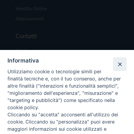
Vendita Online
Abbonamenti
Contatti
Chi Siamo
Informativa
Redazione
Scrivici
Utilizziamo cookie o tecnologie simili per
finalità tecniche e, con il tuo consenso, anche per
altre finalità ("interazioni e funzionalità semplici",
"miglioramento dell'esperienza", "misurazione" e
"targeting e pubblicità") come specificato nella
cookie policy.
Copyright © 2019 - Tutti i diritti riservati - Vit
Cliccando su "accetta" acconsenti all'utilizzo dei
Trentina Editrice
cookie. Cliccando su "personalizza" puoi avere
maggiori informazioni sui cookie utilizzati e
Privacy Policy