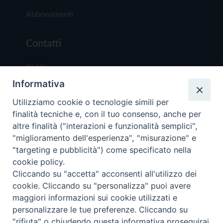
Abbonamenti
Contatti
Chi Siamo
Informativa
Redazione
Scrivici
Utilizziamo cookie o tecnologie simili per
finalità tecniche e, con il tuo consenso, anche per
altre finalità ("interazioni e funzionalità semplici",
"miglioramento dell'esperienza", "misurazione" e
"targeting e pubblicità") come specificato nella
cookie policy.
Copyright © 2019 - Tutti i diritti riservati - Vit
Cliccando su "accetta" acconsenti all'utilizzo dei
Trentina Editrice
cookie. Cliccando su "personalizza" puoi avere
maggiori informazioni sui cookie utilizzati e
Privacy Policy
personalizzare le tue preferenze. Cliccando su
Torna all'inizi
"rifiuta" o chiudendo questa informativa proseguirai