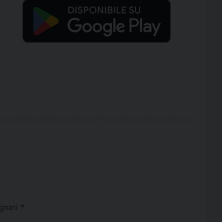
egnati
*