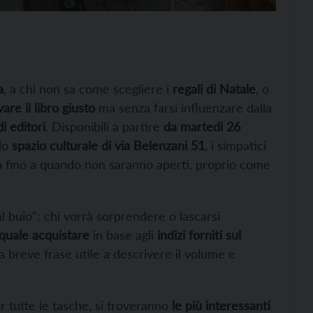
a
, a chi non sa come scegliere i
regali di Natale
, o
vare il libro giusto
ma senza farsi influenzare dalla
li editori
. Disponibili a partire
da martedì 26
llo
spazio culturale di via Belenzani 51
, i simpatici
uto fino a quando non saranno aperti, proprio come
l buio”: chi vorrà sorprendere o lascarsi
quale acquistare
in base agli
indizi forniti sul
na breve frase utile a descrivere il volume e
r tutte le tasche, si troveranno
le più interessanti