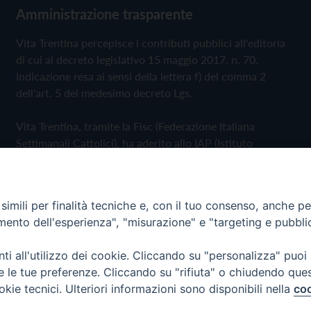
Amministrazione trasparente
Vita Trentina percepisce i contributi pubblici all'editoria
di cui al decreto legislativo 15 maggio 2017, n. 70.
Indicazione resa ai sensi della lettera f) del comma 2
dell'art. 5 del medesimo decreto Lgs.
Vita Trentina, tramite la Fisc (Federazione Italiana
Settimanali Cattolici), ha aderito allo IAP (Istituto
dell'Autodisciplina Pubblicitaria) accettando il Codice di
Autodisciplina della Comunicazione Commerciale
imili per finalità tecniche e, con il tuo consenso, anche per 
Privacy Policy
Cookie Policy
amento dell'esperienza", "misurazione" e "targeting e pubbli
i all'utilizzo dei cookie. Cliccando su "personalizza" puoi
 Trentina Editrice
re le tue preferenze. Cliccando su "rifiuta" o chiudendo que
okie tecnici. Ulteriori informazioni sono disponibili nella
coo