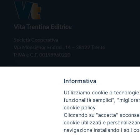
Vita Trentina Editrice
Società Cooperativa
Via Monsignor Endrici, 14 – 38122 Trento
P.IVA e C.F. 00199960220
Informativa
Utilizziamo cookie o tecnologie s
funzionalità semplici", "miglior
cookie policy.
Cliccando su "accetta" acconsent
Copyright © 2019 - Tutti i diritti riservati - Vita
cookie utilizzati e personalizza
navigazione installando i soli co
Privacy Policy