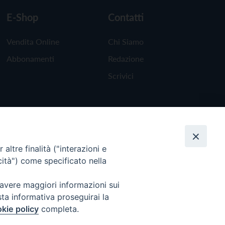
E-Shop
Contatti
Vendita Online
Chi Siamo
Abbonamenti
Redazione
Scrivici
altre finalità ("interazioni e
cità") come specificato nella
 avere maggiori informazioni sui
sta informativa proseguirai la
kie policy
completa.