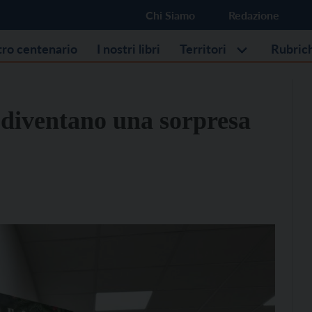
Chi Siamo
Redazione
stro centenario
I nostri libri
Territori
Rubric
i diventano una sorpresa