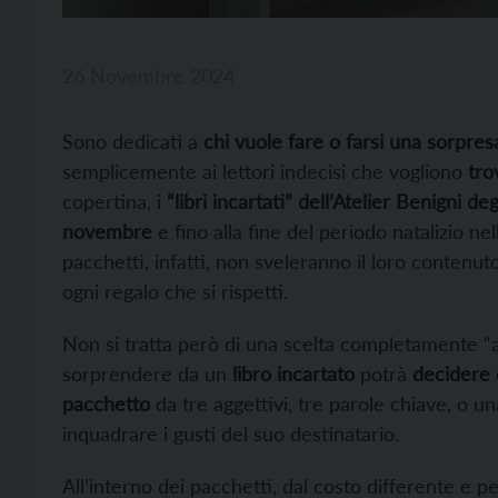
26 Novembre 2024
Sono dedicati a
chi vuole fare o farsi una sorpres
semplicemente ai lettori indecisi che vogliono
tro
copertina, i
“libri incartati” dell’Atelier Benigni deg
novembre
e fino alla fine del periodo natalizio ne
pacchetti, infatti, non sveleranno il loro conten
ogni regalo che si rispetti.
Non si tratta però di una scelta completamente “a
sorprendere da un
libro incartato
potrà
decidere 
pacchetto
da tre aggettivi, tre parole chiave, o u
inquadrare i gusti del suo destinatario.
All’interno dei pacchetti, dal costo differente e pe