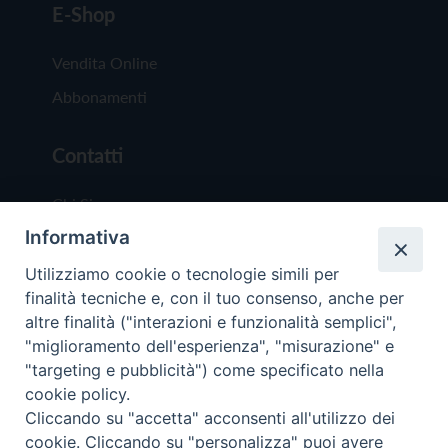
E-Shop
Vendita Online
Abbonamenti
Contatti
Chi Siamo
Informativa
Redazione
Scrivici
Utilizziamo cookie o tecnologie simili per
finalità tecniche e, con il tuo consenso, anche per
altre finalità ("interazioni e funzionalità semplici",
"miglioramento dell'esperienza", "misurazione" e
"targeting e pubblicità") come specificato nella
cookie policy.
Copyright © 2019 - Tutti i diritti riservati - Vit
Cliccando su "accetta" acconsenti all'utilizzo dei
Trentina Editrice
cookie. Cliccando su "personalizza" puoi avere