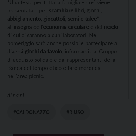
“Una festa per tutta la famiglia – così viene
presentata – per
scambiare libri, giochi,
abbigliamento, giocattoli, semi e talee
”,
all’insegna dell’
economia circolare
e del
riciclo
di cui ci saranno alcuni laboratori. Nel
pomeriggio sarà anche possibile partecipare a
diversi
giochi da tavolo
, informarsi dal Gruppo
di acquisto solidale e dai rappresentanti della
Banca del tempo etico e fare merenda
nell’area picnic.
di
pa.pi.
#CALDONAZZO
#RIUSO