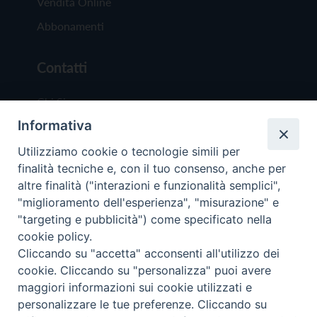
Vendita Online
Abbonamenti
Contatti
Chi Siamo
Informativa
Redazione
Scrivici
Utilizziamo cookie o tecnologie simili per
finalità tecniche e, con il tuo consenso, anche per
altre finalità ("interazioni e funzionalità semplici",
"miglioramento dell'esperienza", "misurazione" e
"targeting e pubblicità") come specificato nella
cookie policy.
Copyright © 2019 - Tutti i diritti riservati - Vit
Cliccando su "accetta" acconsenti all'utilizzo dei
Trentina Editrice
cookie. Cliccando su "personalizza" puoi avere
maggiori informazioni sui cookie utilizzati e
Privacy Policy
personalizzare le tue preferenze. Cliccando su
Torna all'inizi