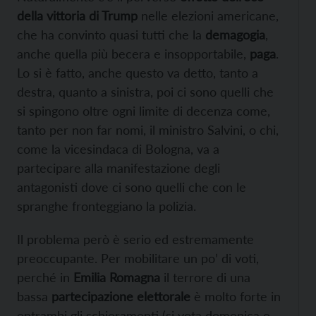
della vittoria di Trump
nelle elezioni americane,
che ha convinto quasi tutti che la
demagogia
,
anche quella più becera e insopportabile,
paga
.
Lo si è fatto, anche questo va detto, tanto a
destra, quanto a sinistra, poi ci sono quelli che
si spingono oltre ogni limite di decenza come,
tanto per non far nomi, il ministro Salvini, o chi,
come la vicesindaca di Bologna, va a
partecipare alla manifestazione degli
antagonisti dove ci sono quelli che con le
spranghe fronteggiano la polizia.
Il problema però è serio ed estremamente
preoccupante. Per mobilitare un po’ di voti,
perché in
Emilia Romagna
il terrore di una
bassa
partecipazione elettorale
è molto forte in
entrambi gli schieramenti (si vota domenica e