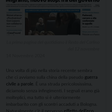
La prima pagina del quotidiano il Resto del Carlino
del 12 novembre
14 Novembre 2024
Una volta di più nella storia recente sembra
che ci avviamo sulla china della pseudo
guerra
civile a parole
. È una strada pericolosissima,
diciamolo senza infingimenti. I segnali erano già
molteplici, ma tutto si è ulteriormente
imbarbarito con gli scontri accaduti a Bologna.
Naturalmente c’è il perverso
effetto dell’eco