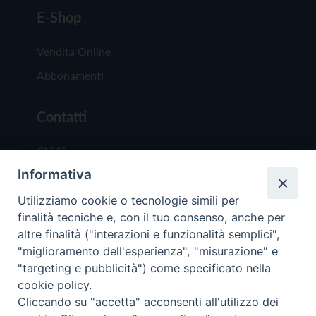
E-Shop
Vendita Online
Abbonamenti
Contatti
Chi Siamo
Informativa
Redazione
Scrivici
Utilizziamo cookie o tecnologie simili per
finalità tecniche e, con il tuo consenso, anche per
altre finalità ("interazioni e funzionalità semplici",
"miglioramento dell'esperienza", "misurazione" e
"targeting e pubblicità") come specificato nella
cookie policy.
Copyright © 2019 - Tutti i diritti riservati - Vit
Cliccando su "accetta" acconsenti all'utilizzo dei
Trentina Editrice