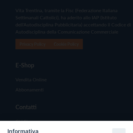
Vita Trentina, tramite la Fisc (Federazione Italiana
Settimanali Cattolici), ha aderito allo IAP (Istituto
dell'Autodisciplina Pubblicitaria) accettando il Codice di
Autodisciplina della Comunicazione Commerciale
Privacy Policy
Cookie Policy
E-Shop
Vendita Online
Abbonamenti
Contatti
Chi Siamo
Informativa
Redazione