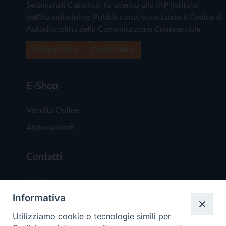
Settimanali Cattolici), ha aderito allo IAP (Istituto
dell'Autodisciplina Pubblicitaria) accettando il Codice di
Autodisciplina della Comunicazione Commerciale
Privacy Policy
Cookie Policy
E-Shop
Vendita Online
Abbonamenti
Contatti
Chi Siamo
Informativa
Redazione
Scrivici
Utilizziamo cookie o tecnologie simili per