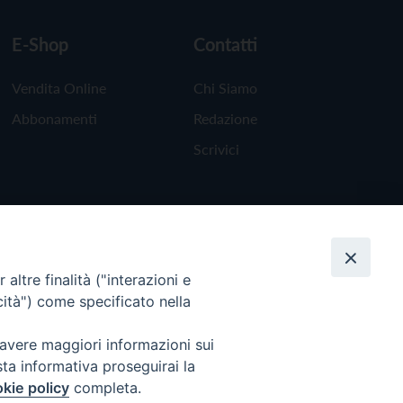
E-Shop
Contatti
Vendita Online
Chi Siamo
Abbonamenti
Redazione
Scrivici
altre finalità ("interazioni e
cità") come specificato nella
 avere maggiori informazioni sui
sta informativa proseguirai la
kie policy
completa.