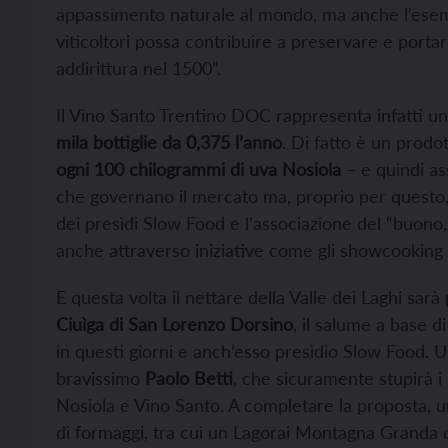
appassimento naturale al mondo, ma anche l’esemp
viticoltori possa contribuire a preservare e porta
addirittura nel 1500”.
Il Vino Santo Trentino DOC rappresenta infatti un
mila bottiglie da 0,375 l’anno
. Di fatto è un prodo
ogni 100 chilogrammi di uva Nosiola
– e quindi as
che governano il mercato ma, proprio per questo
dei presìdi Slow Food e l’associazione del “buono, 
anche attraverso iniziative come gli showcooking
E questa volta il nettare della Valle dei Laghi sar
Ciuìga di San Lorenzo Dorsino
, il salume a base d
in questi giorni e anch’esso presìdio Slow Food. U
bravissimo
Paolo Betti
, che sicuramente stupirà i
Nosiola e Vino Santo. A completare la proposta, u
di formaggi, tra cui un Lagorai Montagna Granda 