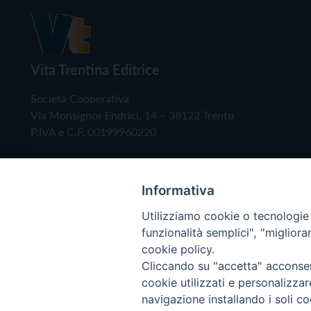
Vita Trentina Editrice
Società Cooperativa
Via Monsignor Endrici, 14 – 38122 Trento
P.IVA e C.F. 00199960220
Informativa
Utilizziamo cookie o tecnologie s
funzionalità semplici", "miglior
cookie policy.
Cliccando su "accetta" acconsent
Copyright © 2019 - Tutti i diritti riservati - Vita
cookie utilizzati e personalizza
navigazione installando i soli co