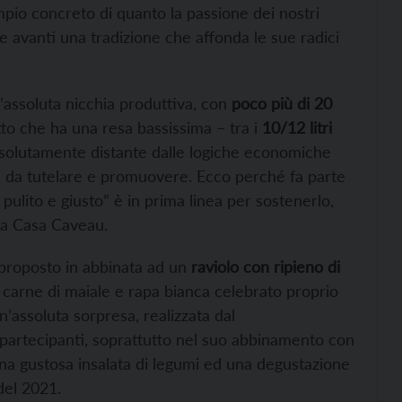
io concreto di quanto la passione dei nostri
re avanti una tradizione che affonda le sue radici
’assoluta nicchia produttiva, con
poco più di 20
tto che ha una resa bassissima – tra i
10/12 litri
solutamente distante dalle logiche economiche
, da tutelare e promuovere. Ecco perché fa parte
pulito e giusto” è in prima linea per sostenerlo,
 a Casa Caveau.
à proposto in abbinata ad un
raviolo con ripieno di
i carne di maiale e rapa bianca celebrato proprio
n’assoluta sorpresa, realizzata dal
 partecipanti, soprattutto nel suo abbinamento con
na gustosa insalata di legumi ed una degustazione
del 2021.