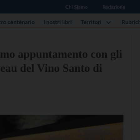
Chi Siamo
Redazione
stro centenario
I nostri libri
Territori
Rubric
imo appuntamento con gli
eau del Vino Santo di