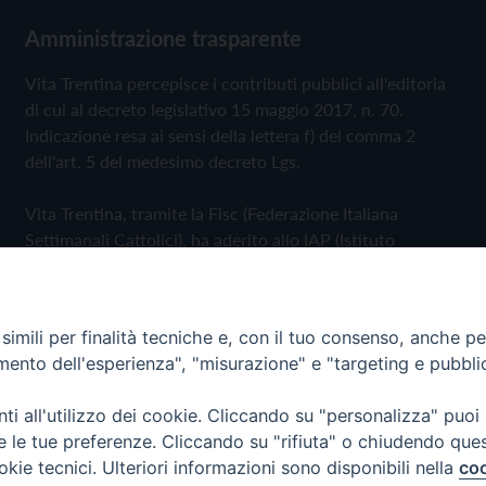
Amministrazione trasparente
Vita Trentina percepisce i contributi pubblici all'editoria
di cui al decreto legislativo 15 maggio 2017, n. 70.
Indicazione resa ai sensi della lettera f) del comma 2
dell'art. 5 del medesimo decreto Lgs.
Vita Trentina, tramite la Fisc (Federazione Italiana
Settimanali Cattolici), ha aderito allo IAP (Istituto
dell'Autodisciplina Pubblicitaria) accettando il Codice di
Autodisciplina della Comunicazione Commerciale
imili per finalità tecniche e, con il tuo consenso, anche per 
Privacy Policy
Cookie Policy
amento dell'esperienza", "misurazione" e "targeting e pubbli
i all'utilizzo dei cookie. Cliccando su "personalizza" puoi
 Trentina Editrice
re le tue preferenze. Cliccando su "rifiuta" o chiudendo que
okie tecnici. Ulteriori informazioni sono disponibili nella
coo